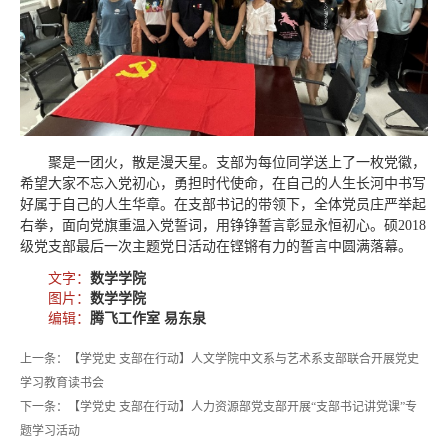
聚是一团火，散是漫天星。支部为每位同学送上了一枚党徽，
希望大家不忘入党初心，勇担时代使命，在自己的人生长河中书写
好属于自己的人生华章。在支部书记的带领下，全体党员庄严举起
右拳，面向党旗重温入党誓词，用铮铮誓言彰显永恒初心。硕2018
级党支部最后一次主题党日活动在铿锵有力的誓言中圆满落幕。
文字：
数学学院
图片：
数学学院
编辑：
腾飞工作室 易东泉
上一条：【学党史 支部在行动】人文学院中文系与艺术系支部联合开展党史
学习教育读书会
下一条：【学党史 支部在行动】人力资源部党支部开展“支部书记讲党课”专
题学习活动