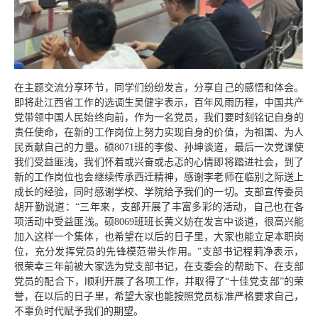
在主题交流分享环节，同学们纷纷发言，分享自己的感悟和体会。
即将赴江西省工作的选调生吴健宇表示，百年风雨历程，中国共产
党带领中国人民始终向前，作为一名党员，我们要时刻铭记自身的
责任使命，在新的工作岗位上努力实现自身的价值，为祖国、为人
民贡献自己的力量。硕8071班的李俊、孙坤
谈道，最后一次党课使
我们受益匪浅，我们怀着或兴奋或忐忑的心情即将踏进社会，
到了
新的工作岗位也会继续传承西迁精神，
感谢李老师在临别之际送上
成长的经验，同时感谢学校、学院给予我们的一切。支部宣传委员
胡开勤说道：“三年来，支部开展了丰富多彩的活动，自己也在各
项活动中受益匪浅。硕8069班班长黄义妨在发言中谈道，很高兴能
加入这样一个集体，也希望在以后的日子里，大家也能立足本职岗
位，充分发挥党员的先锋模范带头作用。”支部书记程莉净表示，
很荣幸三年前被大家选为党支部书记，在支委会的帮助下、在支部
党员的配合下，顺利开展了各项工作，并取得了“十佳党支部”的荣
誉，在以后的日子里，希望大家也能按照党员标准严格要求自己，
不辜负时代赋予我们的期望。