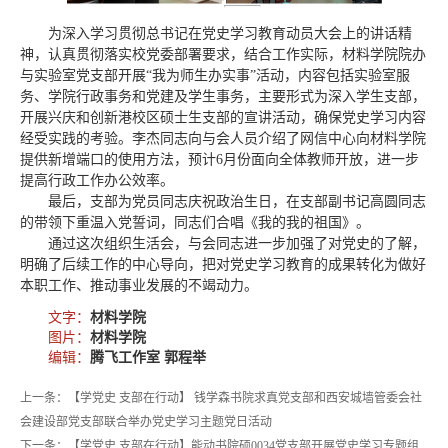
为深入学习贯彻总书记在党史学习教育动员大会上的讲话精
神，认真贯彻落实校党委部署要求，结合工作实际，材料学院院办
与实验室党支部开展“我为师生办实事”活动，内容包括实验室服
务、学院行政事务和党建及学生事务，主要形式为深入学生支部，
开展兴庆和创新港校区硕士生支部的宣讲活动，确保党史学习内容
经受实践的考验。李杰同志向与会人员介绍了网信中心向材料学院
提供新增端口的使用方法，预计6月份面向全体教师开放，进一步
提高行政工作办公效率。
最后，支部为党员同志庆祝政治生日，在支部副书记高圆同志
的带领下重温入党誓词，同志们合唱《我的我的祖国》。
通过这次组织生活会，与会同志进一步加强了对党史的了解，
明确了后续工作的中心导向，把对党史学习教育的成果转化为做好
本职工作、推动事业发展的不竭动力。
文字：
材料学院
图片：
材料学院
编辑：
腾飞工作室 郭程举
上一条：【学党史 支部在行动】 钱学森书院求真党支部和西安城墙管委会社
会建设部党支部联合举办党史学习主题党日活动
下一条：【学党史 支部在行动】能动书院硕0034党支部开展党史学习专题组