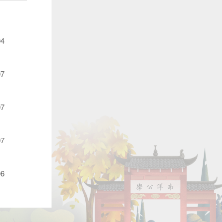
04
07
07
07
06