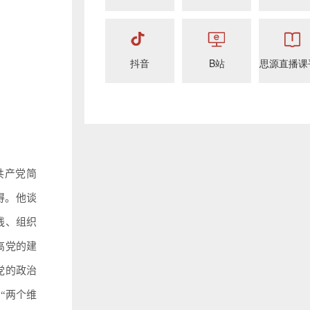
抖音
B站
思源直播课
共产党简
得。他谈
线、组织
高党的建
党的政治
“两个维