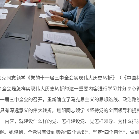
力克同志领学《党的十一届三中全会实现伟大历史转折》（《中国
中全会是怎样实现伟大历史转折的这一重要内容进行学习并分享心
十一届三中全会的召开，重新确立了马克思主义的思想路线、政治路
上具有深远意义的伟大转折。焦阳同志领学《坚持党的全面领导和提
这一内容，就建设什么样的党、怎样建设党、党怎样领导、为什么把
。她谈到，全党只有做到增强“四个意识”、坚定“四个自信”、做到