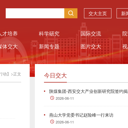
交大主页
新
人才培养
科学研究
国际交流
院
媒体交大
新闻专题
图片交大
视
行动】
>
正文
今日交大
陕煤集团-西安交大产业创新研究院签约揭..
2026-06-11
燕山大学党委书记赵险峰一行来访
2026-06-11