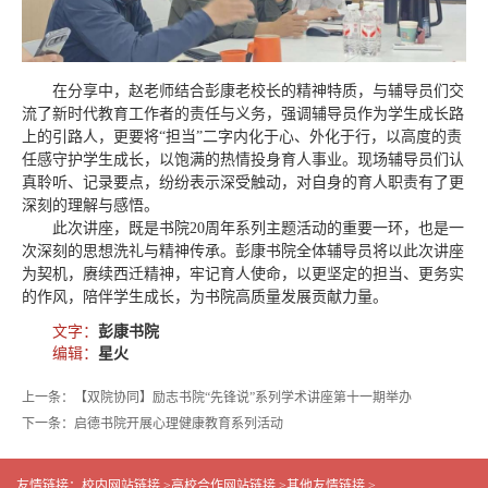
在分享中，赵老师结合彭康老校长的精神特质，与辅导员们交
流了新时代教育工作者的责任与义务，强调辅导员作为学生成长路
上的引路人，更要将“担当”二字内化于心、外化于行，以高度的责
任感守护学生成长，以饱满的热情投身育人事业。现场辅导员们认
真聆听、记录要点，纷纷表示深受触动，对自身的育人职责有了更
深刻的理解与感悟。
此次讲座，既是书院20周年系列主题活动的重要一环，也是一
次深刻的思想洗礼与精神传承。彭康书院全体辅导员将以此次讲座
为契机，赓续西迁精神，牢记育人使命，以更坚定的担当、更务实
的作风，陪伴学生成长，为书院高质量发展贡献力量。
文字：
彭康书院
编辑：
星火
上一条：【双院协同】励志书院“先锋说”系列学术讲座第十一期举办
下一条：启德书院开展心理健康教育系列活动
友情链接：
校内网站链接 >
高校合作网站链接 >
其他友情链接 >