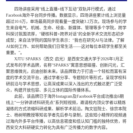
四场讲座采用“线上直播+线下互动”双轨并行模式，通过
Facebook海外平台同步传播。数据显示，四场讲座累计线上浏览量
超过10.6万，单场最高同步观看量一度突破3.2万次。现场参与的学
生来自电气、机械、生命、经金、新媒体、管理等多个学院，跨学
科探讨氛围浓厚，“硬核科普+跨界对话”的全新学术交流形态初步
成型；来自法学院的国际学生表示：“我也在研究AI与法律。了解
AI如何工作、如何帮助我们日常生活——这对每位本硕学生都至关
重要。”。
XJTU SPARKS（西交·启光）是西安交通大学于2026年1月正
式发布的学术品牌，名称“SPARKS”寓意思想碰撞、创新闪光，汇
聚思维微光，启迪创新未来。该品牌致力于打造一个轻松而富有深
度的学术交流平台，通过学者分享、专题短片等形式，呈现学校科
研前沿与学术思想，让高深成果以深入浅出的方式触达更广泛受
众，构建开放包容、多元立体的国际传播体系。
此前，该品牌已于海外Instagram及Facebook平台成功推出6期
线上“一分钟讲述科研亮点”系列短视频，邀请校内顶尖学者以精炼
凝练的方式浓缩科研成果、解析学术前沿。陶文铨院士、徐宗本院
士、杨树明教授等知名学者先后参与录制，这些短小精悍的视频通
过海内外多平台传播，以高信息密度和低认知门槛的独特优势，将
西安交大科研硬实力转化为具有广泛传播力的数字内容。