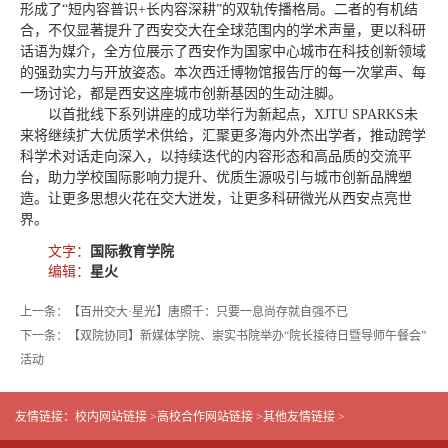
形成了“短内容普识+长内容深耕”的双轨传播格局。二者的有机结
合，不仅显著提升了西安交大在全球范围内的学术声量，更以科研
话语为媒介，全方位展示了西安作为国家中心城市在科技创新领域
的强劲实力与开放姿态。本次西迁博物馆报告厅的每一次掌声、每
一场讨论，都是西安这座城市创新基因的生动注脚。
以首批线下系列讲座的成功举行为新起点，XJTU SPARKS未
来将继续扩大优质学术供给，汇聚更多海内外杰出学者，推动跨学
科学术对话走向深入，以持续迭代的内容形态和高品质的交流平
台，助力学校国际影响力提升、优质生源吸引与城市创新品牌塑
造。让更多思想火花在交大迸发，让更多科研微光从西安点亮世
界。
文字：
国际教育学院
编辑：
星火
上一条：【百卅交大·星光】唐照千：只要一息尚存就自强不已
下一条：【双院协同】新媒体学院、崇实书院举办“院长接待日暨导师午餐会”
活动
友情链接：
校内网站链接 >
高校合作网站链接 >
其他友情链接 >