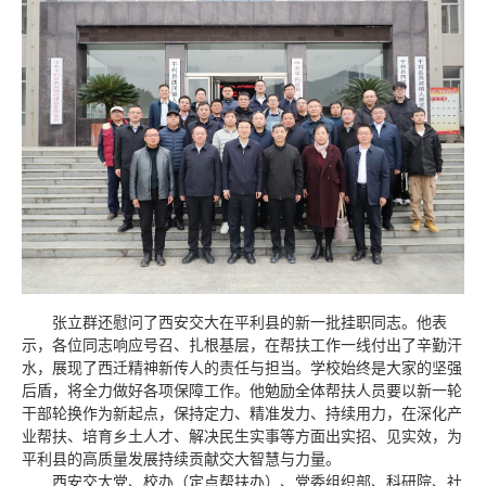
张立群还慰问了西安交大在平利县的新一批挂职同志。他表
示，各位同志响应号召、扎根基层，在帮扶工作一线付出了辛勤汗
水，展现了西迁精神新传人的责任与担当。学校始终是大家的坚强
后盾，将全力做好各项保障工作。他勉励全体帮扶人员要以新一轮
干部轮换作为新起点，保持定力、精准发力、持续用力，在深化产
业帮扶、培育乡土人才、解决民生实事等方面出实招、见实效，为
平利县的高质量发展持续贡献交大智慧与力量。
西安交大党、校办（定点帮扶办）、党委组织部、科研院、社