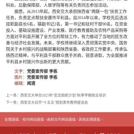
科处、后勤保障部、人居学院等有关负责同志参加活动。
据悉，从2013年起，西安交大承担陕西省“两联一包”扶贫工作
任务，负责定点帮扶安康市平利县。自2014年以来，学校先后选派
挂职副县长6名，镇副书记2名，第一书记和驻村干部90名，在资金
投入、基础设施建设、产业发展、医疗教育援助及农特产品采购等
方面对平利县开展了全方位的帮扶工作，有力推动了当地的民生改
善与经济社会发展。未来，学校将继续深入贯彻落实党中央、国务
院关于乡村振兴的战略部署和陕西省委、省政府工作要求，传承弘
扬西迁精神，与平利县干部群众携手并肩，锐意进取，为全面推进
平利县乡村振兴作出新的更大贡献。
文字：
党委宣传部 李栋
图片：
党委宣传部 李栋
编辑：
闻道
上一条：西安交大举办2025年“宏志助航计划”秋季学期就业培训
下一条：西安交大召开“十五五”规划青年教师座谈会
友情链接：
校内网站链接 >
高校合作网站链接 >
其他友情链接 >