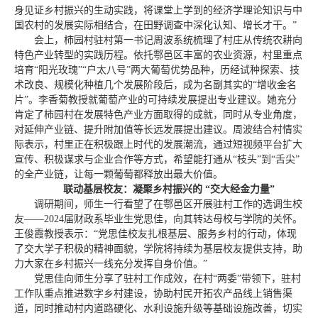
身见证乡村振兴的生动实践，将课堂上学到的经济学理论知识与中
国农村的发展实际相结合，在田野调查中深化认知、增长才干。”
会上，柿园村驻村第一书记周波系统梳理了村庄从传统农耕向
特色产业转型的实践历程。依托鄠邑区丰富的农业资源，村里重点
培育“阳光玫瑰”“户太八号”两大葡萄优势品种，历经试种探索、技
术改良、规模化种植几个发展阶段后，成为名副其实的“增收金名
片”。李香菊教授就葡萄产业的可持续发展提出专业建议。她充分
肯定了柿园村在发展特色产业方面取得的成就，同时从专业角度，
对延伸产业链、提升附加值等长远发展提出建议。周波结合村情实
际表示，村里正在积极跟上时代的发展潮流，通过短视频平台扩大
宣传、积极谋求与企业合作等方式，希望能打通从“枝头”到“舌尖”
的全产业链，让每一颗葡萄都释放出最大价值。
联动基层校友：凝聚乡村振兴的 “交大经金力量”
调研期间，师生一行看望了在鄠邑区开展驻村工作的选调生校
友——2024届财政系毕业生党思佳，向其转达母校与学院的关怀。
王俊霞教授表示：“党思佳校友扎根基层、服务乡村的行动，体现
了交大学子积极的精神面貌，学院将持续为基层校友提供支持，助
力大家在乡村振兴一线充分发挥自身价值。”
党思佳向师生分享了驻村工作成效，在村“两委”带领下，驻村
工作队重点推进数字乡村建设，协助村民开拓农产品线上销售渠
道，同时推动村内道路硬化、水利设施升级等基础设施改善，切实