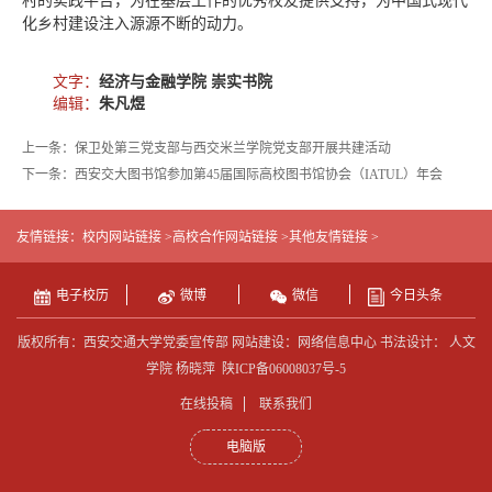
村的实践平台，为在基层工作的优秀校友提供支持，为中国式现代
化乡村建设注入源源不断的动力。
文字：
经济与金融学院 崇实书院
编辑：
朱凡煜
上一条：保卫处第三党支部与西交米兰学院党支部开展共建活动
下一条：西安交大图书馆参加第45届国际高校图书馆协会（IATUL）年会
友情链接：
校内网站链接 >
高校合作网站链接 >
其他友情链接 >
电子校历
微博
微信
今日头条
版权所有：西安交通大学党委宣传部 网站建设：网络信息中心 书法设计： 人文
学院 杨晓萍
陕ICP备06008037号-5
在线投稿
联系我们
电脑版