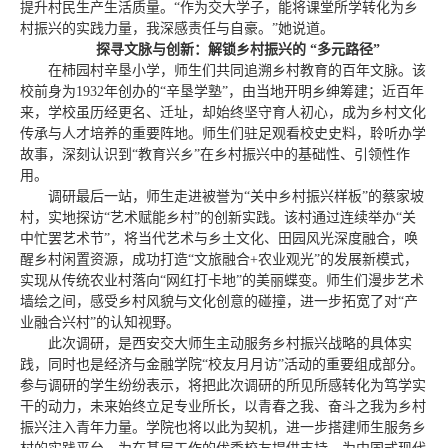
提升村民生产生活质量。“作为交大学子，能将课堂所学转化为乡
村振兴的实践力量，我深感责任与自豪。”她说道。
探寻文脉与创新：解锁乡村振兴的 “多元路径”
在柿园村辛垦小学，师生们共同追溯乡村教育的百年文脉。该
校前身为1932年创办的“辛垦学塾”，由当地开明乡绅筹建；近百年
来，学校虽历经更名、迁址，却始终坚守育人初心，成为乡村文化
传承与人才培养的重要阵地。师生们驻足观看校史史料，聆听办学
故事，深刻认识到“教育兴乡”在乡村振兴中的基础性、引领性作
用。
调研最后一站，师生走进被誉为“关中乡村振兴样板”的蔡家坡
村，实地探访“艺术赋能乡村”的创新实践。该村通过连续举办“关
中忙罢艺术节”，将当代艺术与乡土文化、田园风光深度融合，唤
醒乡村闲置资源，成功打造“文旅融合+农业观光”的发展新模式，
实现从传统农业村落向“网红打卡地”的美丽蝶变。师生们漫步艺术
墙绘之间，感受乡村风貌与文化创意的碰撞，进一步拓宽了对“产
业融合兴村”的认知视野。
此次调研，是西安交大师生主动服务乡村振兴战略的具体实
践，同时也是经济与金融学院“校友月月访”活动的重要组成部分。
参与调研的学生纷纷表示，将把此次调研的所见所感转化为笃学实
干的动力，未来始终立足专业所长，以青春之我、奋斗之我为乡村
振兴注入青年力量。学院也将以此为契机，进一步搭建师生服务乡