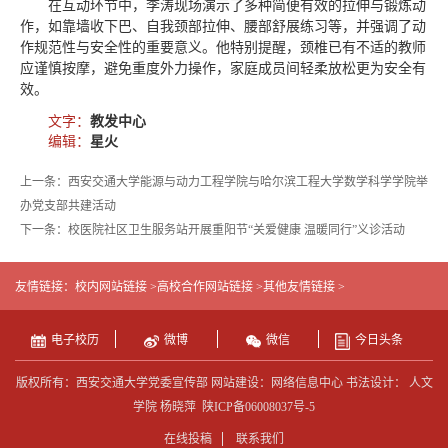
在互动环节中，李涛现场演示了多种简便有效的拉伸与锻炼动
作，如靠墙收下巴、自我颈部拉伸、腰部舒展练习等，并强调了动
作规范性与安全性的重要意义。他特别提醒，颈椎已有不适的教师
应谨慎按摩，避免重度外力操作，家庭成员间轻柔放松更为安全有
效。
文字：
教发中心
编辑：
星火
上一条：西安交通大学能源与动力工程学院与哈尔滨工程大学数学科学学院举
办党支部共建活动
下一条：校医院社区卫生服务站开展重阳节“关爱健康 温暖同行”义诊活动
友情链接：
校内网站链接 >
高校合作网站链接 >
其他友情链接 >
电子校历
微博
微信
今日头条
版权所有：西安交通大学党委宣传部 网站建设：网络信息中心 书法设计： 人文
学院 杨晓萍
陕ICP备06008037号-5
在线投稿
联系我们