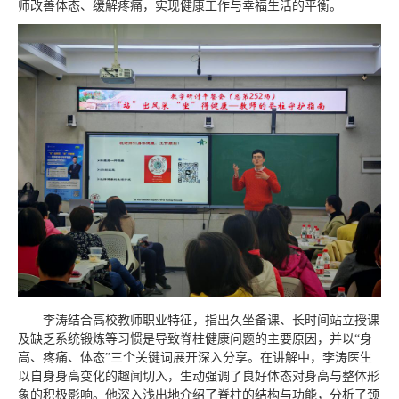
师改善体态、缓解疼痛，实现健康工作与幸福生活的平衡。
李涛结合高校教师职业特征，指出久坐备课、长时间站立授课
及缺乏系统锻炼等习惯是导致脊柱健康问题的主要原因，并以“身
高、疼痛、体态”三个关键词展开深入分享。在讲解中，李涛医生
以自身身高变化的趣闻切入，生动强调了良好体态对身高与整体形
象的积极影响。他深入浅出地介绍了脊柱的结构与功能，分析了颈