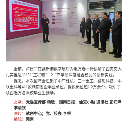
会前，卢建军在创新港数字展厅为毛万春一行讲解了西安交大
扎实推进“6352”工程和“1121”产学研深度融合模式的创新实践。
据悉，本次招聘会汇聚了中车株机、三一重工、蓝思科技、中
联重科等411家湖南省企事业单位，提供岗位超1.2万余个，吸引了
陕西近万名高校毕业生到场。
文字：
党委宣传部 杨敏；湖南日报；仙交小融·通讯社 彭润泽
李语钦
图片：
就创中心；党、校办 李根
编辑：
闻道