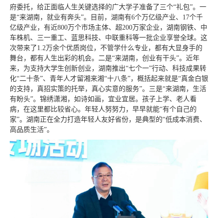
府委托，给正面临人生关键选择的广大学子准备了三个“礼包”。一
是“来湖南，就业有奔头”。目前，湖南有6个万亿级产业、17个千
亿级产业，有近800万个市场主体、超200万家企业，湖南钢铁、中
车株机、三一重工、蓝思科技、中联重科等一批企业享誉全球。这
次带来了1.2万余个优质岗位，不管学什么专业，都有大显身手的
舞台，都有人生出彩的机会。二是“来湖南，创业有干头”。近年
来，为支持大学生创新创业，湖南推出“七个一”行动、科技成果转
化“二十条”、青年人才留湘来湘“十八条”，概括起来就是“真金白银
的支持，真招实策的托举，真心实意的服务”。三是“来湖南，生活
有盼头”。锦绣潇湘，如诗如画，宜业宜居。孩子上学、老人看
病，在这里都比较省心。年轻人努努力，早早就能“有个自己的
家”。湖南正在全力打造年轻人友好省份，是典型的“低成本消费、
高品质生活”。