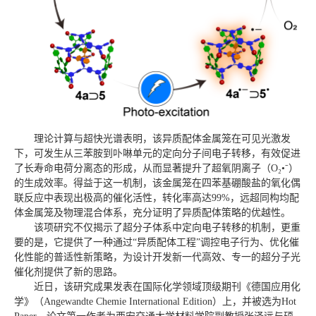
理论计算与超快光谱表明，该异质配体金属笼在可见光激发
下，可发生从三苯胺到卟啉单元的定向分子间电子转移，有效促进
了长寿命电荷分离态的形成，从而显著提升了超氧阴离子（O₂•⁻）
的生成效率。得益于这一机制，该金属笼在四苯基硼酸盐的氧化偶
联反应中表现出极高的催化活性，转化率高达99%，远超同构均配
体金属笼及物理混合体系，充分证明了异质配体策略的优越性。
该项研究不仅揭示了超分子体系中定向电子转移的机制，更重
要的是，它提供了一种通过“异质配体工程”调控电子行为、优化催
化性能的普适性新策略，为设计开发新一代高效、专一的超分子光
催化剂提供了新的思路。
近日，该研究成果发表在国际化学领域顶级期刊《德国应用化
学》（Angewandte Chemie International Edition）上，并被选为Hot