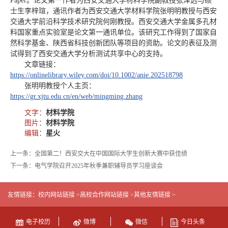
Paper。论文第一作者为西安交通大学材料学院副教授张泽远与硕
士生李梓瑄，通讯作者为西安交通大学材料学院张明明教授与西安
交通大学前沿科学技术研究院何刚教授。西安交通大学金属多孔材
料国家重点实验室是论文第一通讯单位。该研究工作得到了国家自
然科学基金、陕西省科技创新团队等项目的资助。论文的表征及测
试得到了西安交通大学分析测试共享中心的支持。
文章链接：
https://onlinelibrary.wiley.com/doi/10.1002/anie.202518798
张明明教授个人主页：
https://gr.xjtu.edu.cn/en/web/mingming.zhang
文字：
材料学院
图片：
材料学院
编辑：
星火
上一条：全国第二！西安交大在中国国际大学生创新大赛中获佳绩
下一条：电气学院召开2025年秋季兼职辅导员学习座谈会
友情链接：
校内网站链接 >
高校合作网站链接 >
其他友情链接 >
电子校历
微博
微信
今日头条