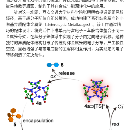
输是提升催化效率的核心挑战。传统光敏剂面临电子转移随机、能
量易耗散等瓶颈，制约了其在合成与能源转化中的应用。
针对这一难题，西安交通大学材料学院张明明教授课题组另辟
蹊径，基于超分子配位自组装策略，成功构建了系列结构精准的卟
啉基异质配体金属笼（Heteroleptic Metallacages）。该工作通过精
巧的配体设计，将光活性卟啉单元与富电子三苯胺给体整合于同一
金属笼骨架，在超分子笼体系中实现了分子内定向电子转移。这种
独特的异质配体结构打破了传统对称金属笼的电子分布，产生极性
空腔，显著增强了与带电底物的主客体相互作用，为实现定向电子
转移创造了先决条件。