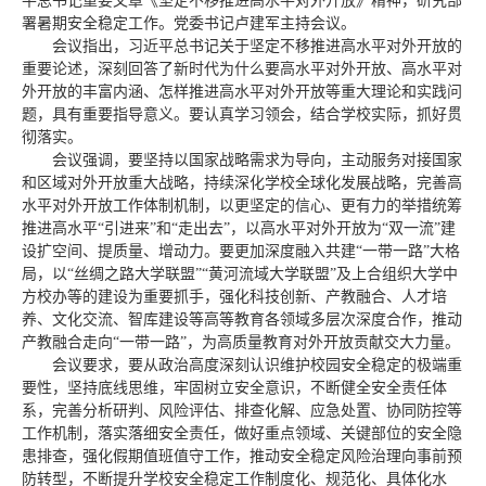
平总书记重要文章《坚定不移推进高水平对外开放》精神，研究部
署暑期安全稳定工作。党委书记卢建军主持会议。
会议指出，习近平总书记关于坚定不移推进高水平对外开放的
重要论述，深刻回答了新时代为什么要高水平对外开放、高水平对
外开放的丰富内涵、怎样推进高水平对外开放等重大理论和实践问
题，具有重要指导意义。要认真学习领会，结合学校实际，抓好贯
彻落实。
会议强调，要坚持以国家战略需求为导向，主动服务对接国家
和区域对外开放重大战略，持续深化学校全球化发展战略，完善高
水平对外开放工作体制机制，以更坚定的信心、更有力的举措统筹
推进高水平“引进来”和“走出去”，以高水平对外开放为“双一流”建
设扩空间、提质量、增动力。要更加深度融入共建“一带一路”大格
局，以“丝绸之路大学联盟”“黄河流域大学联盟”及上合组织大学中
方校办等的建设为重要抓手，强化科技创新、产教融合、人才培
养、文化交流、智库建设等高等教育各领域多层次深度合作，推动
产教融合走向“一带一路”，为高质量教育对外开放贡献交大力量。
会议要求，要从政治高度深刻认识维护校园安全稳定的极端重
要性，坚持底线思维，牢固树立安全意识，不断健全安全责任体
系，完善分析研判、风险评估、排查化解、应急处置、协同防控等
工作机制，落实落细安全责任，做好重点领域、关键部位的安全隐
患排查，强化假期值班值守工作，推动安全稳定风险治理向事前预
防转型，不断提升学校安全稳定工作制度化、规范化、具体化水