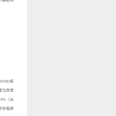
AI辅助筛
TND系
正常与异常
.9%（从
弥补临床