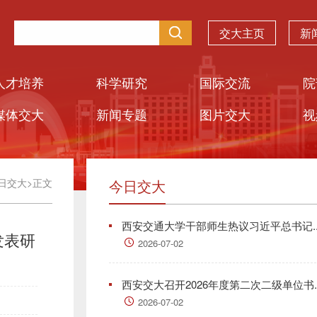
交大主页
新
人才培养
科学研究
国际交流
院
媒体交大
新闻专题
图片交大
视
日交大
>
正文
今日交大
西安交通大学干部师生热议习近平总书记..
发表研
2026-07-02
西安交大召开2026年度第二次二级单位书..
2026-07-02