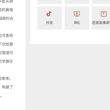
病率居头颈
国的鼻咽
咽癌的治
抖音
B站
思源直播课
均可表现
不仅给患
型图谱可
的早期诊
诊断率。
，构建了
究。