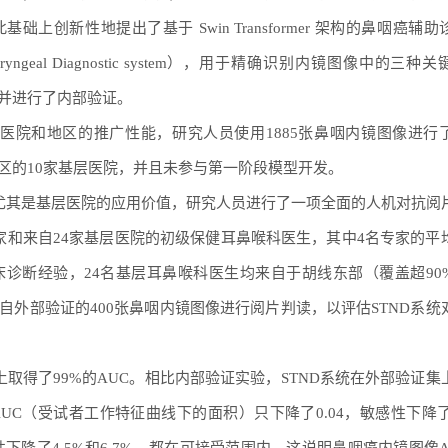
创新性地提出了基于 Swin Transformer 架构的鼻咽癌辅
 Nasopharyngeal Diagnostic system），用于精确识别内镜图像中的三
并进行了内部验证。
别医院和地区的推广性能，研究人员使用1885张鼻咽内镜图像进行
区的10家基层医院，并且未参与第一阶段模型开发。
景尤其是基层医院的应用价值，研究人员进行了一项全面的人机对抗阅
家和来自24家基层医院的初级保健耳鼻喉科医生，其中4名专家的平
床诊断经验，24名基层耳鼻喉科医生均来自于胡线东部（覆盖超90
外部验证的400张鼻咽内镜图像进行阅片判读，以评估STND系统
上取得了99%的AUC。相比内部验证实验，STND系统在外部验证集
C（受试者工作特征曲线下的面积）只下降了0.04，敏感性下降了1