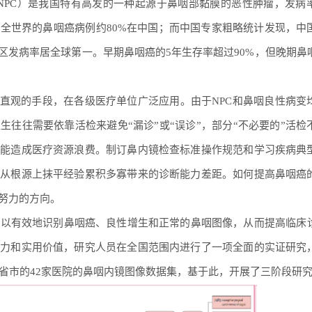
arcinoma, NPC）是我国特有高发的一种起源于鼻咽部黏膜的恶性肿瘤，发
全世界的鼻咽癌病例约80%在中国；而中国专家粗略统计发现，中
区发病率居全球第一。早期鼻咽癌的5年生存率超过90%，但晚期鼻
、直观的手段，在各级医疗单位广泛应用。由于NPC和鼻咽良性病变
往往需要依靠活检来避免“漏诊”或“误诊”，部分“不必要的”活检
可能造成医疗资源浪费。制订鼻内镜检查标准操作规范和学习疾病典
法从根源上抹平经验累积多寡带来的诊断能力差距。如何提高鼻咽癌
努力的方向。
，以有效地识别鼻咽癌、良性增生和正常的鼻咽图像，从而提高临床
能力和实用价值，研究人员在全国范围内进行了一项全面的实证研究
个省市的42家医院的鼻咽内镜图像数据集，基于此，开展了三阶段研