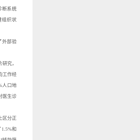
助诊断系统
种关键组织状
了外部验
片研究，
均工作经
%人口地
对医生诊
上区分正
.5%和