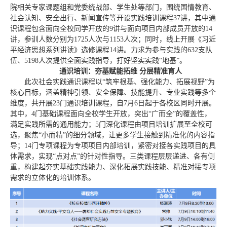
院相关专家课题组和党委统战部、学生处等部门，围绕国情教育、
社会认知、安全出行、新闻宣传等开设实践培训课程37讲，其中通
识课程包含面向全校同学开放的9讲与面向项目内部成员开放的14
讲，参训人数分别为1725人次与1153人次；同时，线上开展《习近
平经济思想系列讲读》选修课程14讲。力求为参与实践的632支队
伍、5198人次提供全面实践指导，打好坚实实践“地基”。
通识培训：夯基赋能拓维 分层精准育人
此次社会实践通识课程以“筑牢根基、强化能力、拓展视野”为
核心目标，涵盖精神引领、安全保障、技能提升、专业实践等多个
维度，共开展23门通识培训课程，自7月6日起于各校区同时开展。
其中，4门基础课程面向全校学生开放，突出“广而全”的覆盖性，
满足实践所需的通用能力；5门深化课程由项目培训扩展至全校可
选，聚焦“小而精”的细分领域，让更多学生接触到精准化的内容指
导；14门专项课程为专项项目内部培训，紧密对接各实践项目的具
体需求，实现“点对点”的针对性指导。三类课程层层递进、各有侧
重，构建起夯实基础实践能力、深化拓展实践技能、精准对接专项
需求的立体化的培训体系。