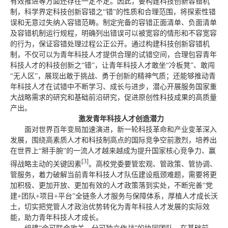
有效推进等方面还存在一定不足。因此，要构建科技创新容错机
制，科学界定科技创新容错之“错”的性质和合理范围，将探索性错
误和无意过失纳入容错范畴。制定完备的容错正面清单、负面清单
及容错机制运行规程，明确列出错误可以被宽容的情形和不容宽容
的行为，保证容错处理过程公正公开。通过构建科技创新容错机
制，不仅可以为青年科技人才提供合理的试错空间，合理包容青年
科技人才的科技创新之“错”，让青年科技人才敢坐“冷板凳”、敢闯
“无人区”，展现出敢于挑战、勇于创新的精神气质；还能够推动青
年科技人才在试错中不断学习、成长与进步，潜心开展服务国家重
大战略需求的研究和基础前沿研究，促进原创性科技成果的高质量
产出。
激发青年科技人才创造潜力
面对世界百年变局加速演进，新一轮科技革命和产业变革深入
发展，围绕高素质人才和科技制高点的国际竞争空前激烈，培养出
在世界上“掰手腕”的一流人才越来越成为提升国家核心竞争力、赢
[3]
得战略主动的关键因素
。高校党委要管宏观、管政策、管协调、
管服务，着力破解当前青年科技人才队伍建设瓶颈难题，需要将更
加积极、更加开放、更加有效的人才政策落到实处，不断完善“党
建+团队+项目+平台”全链条人才服务与保障体系，厚植人才成长沃
土，切实把党管人才政治优势转化为青年科技人才发展的实际效
能，助力青年科技人才成长。