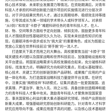
核心技术突破、未来职业发展潜力等情况。在资助期满后，对青年
科技人才承担的科研创新能力提升项目的实施情况进行分层次评
估，对于评估结果优秀的人才，通过长周期培养、稳绩效支持等措
施，引导其成长为某一领域的学术带头人或科学领军人。对承担
“从0到1”和攻坚“卡脖子”难题科研任务的青年科技人才，在人、
财、物、空间等多方面给予定向划拨、倾斜支持，鼓励更多青年科
技人才围绕原创性基础研究久久为功，实现未来创造性知识的发
现，在磨砺淬炼中逐步成长为“挑大梁”的重要角色，成长为既能让
党放心又能在世界科技前沿“掰手腕”的一流人才。
打造聚天下英才而用之的大舞台。高校要聚焦当前“卡脖子”领
域关键技术问题以及国家战略和世界科技前沿，加强基础设施和攻
关平台建设。将国家战略需求与高校发展结合起来，充分凝练科研
目标，找准发力点，明确研究方向和研究重点，形成从基础理论、
核心技术、关键工艺的创新链到新产品研制、成果推广应用的产业
链一体化布局，为打造国家战略科技力量提供平台支撑。在研究
中，注重实施“揭榜挂帅”科研模式，征集并遴选一批爱国报国、追
求真理、严谨治学、敢为人先、持之以恒、具备创新创造精神和能
力的青年科技人才集中攻关。激励青年科技人才聚焦体现国家意
志、事关国家核心利益的重大重点基础研究领域，持续产出原始创
新重大成果，增强基础研究原始创新科研能力。针对青年人才科学
研究应用导向不强、成果应用度不高的问题，以及核心技术基础研