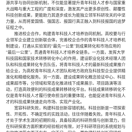
源共享与协同创新机制，不仅能显著提升青年科技人才参与国家重
大战略与重大工程的广度和深度，激发其产出更多原创性、颠覆性
科技创新成果，更能助力其逐步成长为能独立领军科研攻关的中坚
力量，从而将爱国情、强国志、报国行真正融入到科技报国的追梦
征程之中。
推进校企合作，构建青年科技人才培养协同机制。高校要与行
业领军企业建立创新联合体，完善校企合作的青年科技人才培养机
制建设，打通从实验室的“最先一公里”到成果转化和市场应用的
“最后一公里”，贯通青年科技人才培养全链条。一方面，发挥大学
科技园和国家技术转移转化中心的作用，建设职业化技术经理人团
队和科技成果转化专员队伍，将青年科技人才的最新科技成果推介
给企业，为高校青年科技人才团队和地方政府及科技型企业提供精
准化和精细化服务。另一方面，建设成果转化概念验证中心、科技
成果超市等，分领域和常态化推进线下成果展示、项目路演等活
动，打造高效便利的科技成果转移转化平台。科技成果转移转化不
仅是青年科技人才履行使命担当的重要体现，也能促进青年科技人
才的科技成果快速走向市场、实现产业化。
宽容科研失败，构建科技创新容错机制。科技创新是一项探索
性、开拓性、不确定性的实践活动，往往伴随着失败。青年科技人
才处于学术生涯的初期阶段，具备较高的科研热情与创新潜力，但
在科研探索方面积累的经验相对有限，对于科研项目的系统规划与