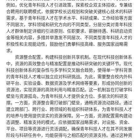
例如，优化青年科技人才引进政策，探索校企双主体招收，专兼结
合聘用的联聘模式，依据学校长远规划和突破关键核心技术的科研
需求，基于青年科技人才在学术水平、科研成果、工作经验等方面
不同层次，学科领域和研究方向的不同类型，分层分类对青年科技
人才群体制定详细的引进原则、任职要求、薪酬待遇、科研启动资
金等相关内容，多措并举激发不同层次、不同类型青年科技人才的
积极性和主观能动性，鼓励他们勇攀科技高峰、服务国家战略需
求。
资源整合配置，构建科技创新共享机制。在现代科技创新体系
中，资源的高效整合与精准配置是推动科研突破的关键环节。现代
科技创新体系的复杂性与多学科交叉融合趋势，使得单一学科背景
的青年科技人才难以独立应对科研挑战。为此，需要整合校内外科
研平台、实验设备、数据资源及学术网络等要素，形成协同创新的
资源池，实现资源的高效利用与精准匹配。这一机制旨在打破学科
壁垒与资源孤岛，为青年科技人才提供全方位、多层次的科研支
撑。一方面，资源整合需打破部门壁垒，通畅资源流动路径。通过
建立跨部门、跨行业、跨领域的有组织科研体系，为青年科技人才
的培养与使用提供坚实的资源保障。另一方面，资源配置需构建动
态调整、精准支持的模式。应依据国家战略需求，对设施、资金、
平台、项目等资源进行灵活调配，确保青年科技人才在其不同发展
阶段与科研任务中，均能获得与之相匹配的资源支持。通过这种资