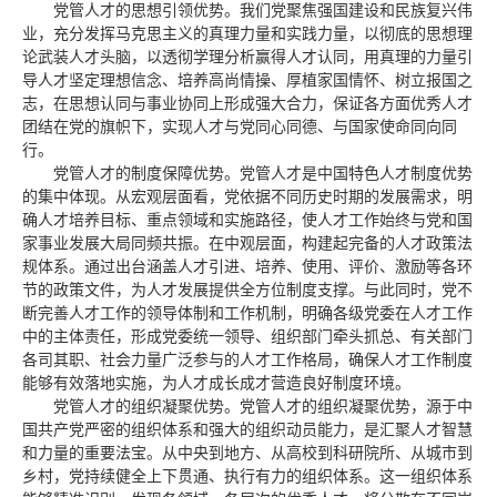
党管人才的思想引领优势。我们党聚焦强国建设和民族复兴伟
业，充分发挥马克思主义的真理力量和实践力量，以彻底的思想理
论武装人才头脑，以透彻学理分析赢得人才认同，用真理的力量引
导人才坚定理想信念、培养高尚情操、厚植家国情怀、树立报国之
志，在思想认同与事业协同上形成强大合力，保证各方面优秀人才
团结在党的旗帜下，实现人才与党同心同德、与国家使命同向同
行。
党管人才的制度保障优势。党管人才是中国特色人才制度优势
的集中体现。从宏观层面看，党依据不同历史时期的发展需求，明
确人才培养目标、重点领域和实施路径，使人才工作始终与党和国
家事业发展大局同频共振。在中观层面，构建起完备的人才政策法
规体系。通过出台涵盖人才引进、培养、使用、评价、激励等各环
节的政策文件，为人才发展提供全方位制度支撑。与此同时，党不
断完善人才工作的领导体制和工作机制，明确各级党委在人才工作
中的主体责任，形成党委统一领导、组织部门牵头抓总、有关部门
各司其职、社会力量广泛参与的人才工作格局，确保人才工作制度
能够有效落地实施，为人才成长成才营造良好制度环境。
党管人才的组织凝聚优势。党管人才的组织凝聚优势，源于中
国共产党严密的组织体系和强大的组织动员能力，是汇聚人才智慧
和力量的重要法宝。从中央到地方、从高校到科研院所、从城市到
乡村，党持续健全上下贯通、执行有力的组织体系。这一组织体系