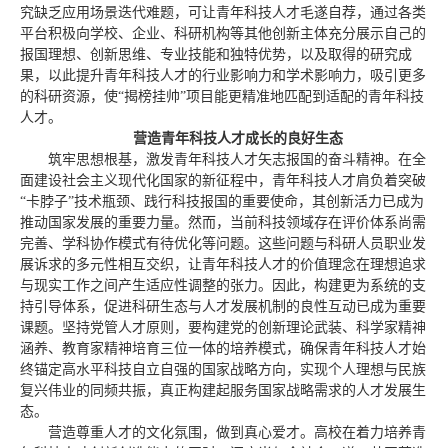
究缺乏应用场景迭代难题，可让青年科技人才毛遂自荐，通过各类
平台积极向学校、企业、科研机构等其他创新主体充分展示自己的
报国理想、创新思维、专业技能和独特优势，以及取得的研究成
果，以此提升青年科技人才的行业影响力和学术影响力，吸引更多
的科研资源，使“揭榜挂帅”项目能更精准地匹配到适配的青年科技
人才。
营造青年科技人才成长的良好生态
筑牢思想根基，激发青年科技人才矢志报国的奋斗精神。在全
面建设社会主义现代化国家的新征程中，青年科技人才肩负着突破
“卡脖子”技术瓶颈、践行科技报国的重要使命，其创新活力已成为
推动国家发展的重要力量。然而，当前科技领域存在评价体系尚需
完善、学科协作模式有待优化等问题。这些问题与科研人员职业发
展诉求的多元性相互交织，让青年科技人才的价值理念在理想追求
与现实工作之间产生适应性调整的张力。因此，构建更为系统的支
持引导体系，促进科研生态与人才发展机制的良性互动已成为重要
课题。坚持党管人才原则，要构建党的创新理论武装、科学家精神
涵养、教育家精神培育三位一体的培养模式，确保青年科技人才始
终锚定高水平科技自立自强的国家战略方向，实现个人理想与民族
复兴伟业的同频共振，真正构建起服务国家战略需求的人才发展生
态。
营造尊重人才的文化氛围，做到真心爱才。高校在着力培养青