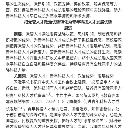
展的生态优化、党建引领、政策支持、评价改革、服务保障等方
面，探讨促进青年科技人才成长发展的理论问题与实践路径，助力
青年科技人才早日成长为高水平师资和学术大师。
把党管人才政治优势转化为青年科技人才发展优势
周远
摘要：
党管人才通过发挥战略决策、思想引领、制度保障和组
织凝聚的优势，为青年科技人才成长构建了系统性保障。高校要深
刻把握党管人才的政治优势，创建青年科技人才发展新机制，激发
青年科技人才创造潜力，营造青年科技人才成长的良好生态，激励
青年科技人才在重大科研攻关中勇担使命，将个人成长融入国家高
水平科技自立自强和民族复兴伟业，持续培育具有全球竞争力的战
略科技力量。
关键词：
党管人才；青年科技人才；政治优势；发展优势
习近平总书记在中央人才工作会议上强调，“必须坚定人才培
养自信，造就一流科技领军人才和创新团队，培养具有国际竞争力
[1]
的青年科技人才后备军”
。中共中央、国务院印发的《教育强国
建设规划纲要（2024—2035年）》明确提出“促进青年科技人才成
[2]
长发展”
。青年科技人才精力旺盛、思维活跃、知识更新快，处
于创新创造的高峰时期，是国家战略人才力量的源头活水，也是强
国建设、民族复兴的重要支撑。把好人才的“思想政治关”，对培养
德才兼备的有为人才队伍具有重要意义。当前，我国青年科技人才