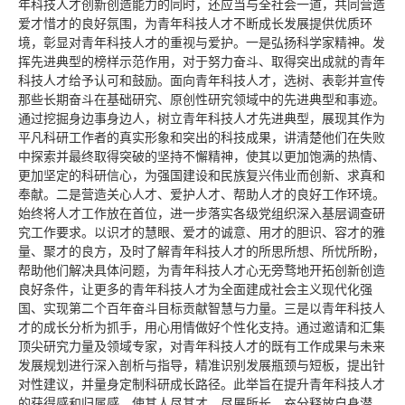
年科技人才创新创造能力的同时，还应当与全社会一道，共同营造
爱才惜才的良好氛围，为青年科技人才不断成长发展提供优质环
境，彰显对青年科技人才的重视与爱护。一是弘扬科学家精神。发
挥先进典型的榜样示范作用，对于努力奋斗、取得突出成就的青年
科技人才给予认可和鼓励。面向青年科技人才，选树、表彰并宣传
那些长期奋斗在基础研究、原创性研究领域中的先进典型和事迹。
通过挖掘身边事身边人，树立青年科技人才先进典型，展现其作为
平凡科研工作者的真实形象和突出的科技成果，讲清楚他们在失败
中探索并最终取得突破的坚持不懈精神，使其以更加饱满的热情、
更加坚定的科研信心，为强国建设和民族复兴伟业而创新、求真和
奉献。二是营造关心人才、爱护人才、帮助人才的良好工作环境。
始终将人才工作放在首位，进一步落实各级党组织深入基层调查研
究工作要求。以识才的慧眼、爱才的诚意、用才的胆识、容才的雅
量、聚才的良方，及时了解青年科技人才的所思所想、所忧所盼，
帮助他们解决具体问题，为青年科技人才心无旁骛地开拓创新创造
良好条件，让更多的青年科技人才为全面建成社会主义现代化强
国、实现第二个百年奋斗目标贡献智慧与力量。三是以青年科技人
才的成长分析为抓手，用心用情做好个性化支持。通过邀请和汇集
顶尖研究力量及领域专家，对青年科技人才的既有工作成果与未来
发展规划进行深入剖析与指导，精准识别发展瓶颈与短板，提出针
对性建议，并量身定制科研成长路径。此举旨在提升青年科技人才
的获得感和归属感，使其人尽其才、尽展所长，充分释放自身潜