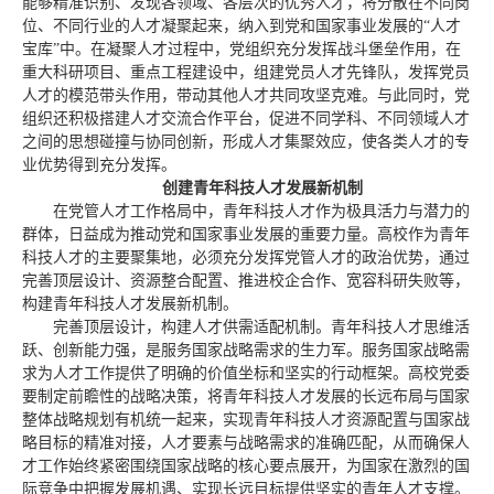
能够精准识别、发现各领域、各层次的优秀人才，将分散在不同岗
位、不同行业的人才凝聚起来，纳入到党和国家事业发展的“人才
宝库”中。在凝聚人才过程中，党组织充分发挥战斗堡垒作用，在
重大科研项目、重点工程建设中，组建党员人才先锋队，发挥党员
人才的模范带头作用，带动其他人才共同攻坚克难。与此同时，党
组织还积极搭建人才交流合作平台，促进不同学科、不同领域人才
之间的思想碰撞与协同创新，形成人才集聚效应，使各类人才的专
业优势得到充分发挥。
创建青年科技人才发展新机制
在党管人才工作格局中，青年科技人才作为极具活力与潜力的
群体，日益成为推动党和国家事业发展的重要力量。高校作为青年
科技人才的主要聚集地，必须充分发挥党管人才的政治优势，通过
完善顶层设计、资源整合配置、推进校企合作、宽容科研失败等，
构建青年科技人才发展新机制。
完善顶层设计，构建人才供需适配机制。青年科技人才思维活
跃、创新能力强，是服务国家战略需求的生力军。服务国家战略需
求为人才工作提供了明确的价值坐标和坚实的行动框架。高校党委
要制定前瞻性的战略决策，将青年科技人才发展的长远布局与国家
整体战略规划有机统一起来，实现青年科技人才资源配置与国家战
略目标的精准对接，人才要素与战略需求的准确匹配，从而确保人
才工作始终紧密围绕国家战略的核心要点展开，为国家在激烈的国
际竞争中把握发展机遇、实现长远目标提供坚实的青年人才支撑。