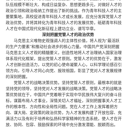
队伍规模不断壮大、构成日益复杂、思想更趋多元，对做好人才的
政治引领和政治吸纳工作提出了新的挑战。作为青年科技人才的主
要聚集地，高校促进青年科技人才成长发展，应充分发挥党管人才
政治优势，并将其转化为青年科技人才的发展优势，砥砺青年科技
人才在中国式现代化新征程上建功立业、谱写华章。
深刻把握党管人才的政治优势
马克思主义唯物史观强调人的主体性价值，将人视为“最活跃
的生产力要素”和推动社会进步的核心力量。中国共产党深刻把握
马克思主义人才观的精髓要义，创造性地将人才治理纳入国家治理
体系现代化框架，提出党管人才原则。党管人才的优势在于，激发
人才创新创造活力，以党的初心使命凝聚人心，以科学理论感召引
领方向，引导人才同心向党、报效祖国，彰显了党对人才发展规律
的深刻把握。
党管人才的战略决策优势。坚持党管人才原则，最根本的就是
坚持党的领导，坚持党对人才发展的战略决策。党管人才的战略决
策优势就在于，中国共产党着眼于实现中华民族伟大复兴的奋斗目
标，谋篇布局人才事业，深情关切人才福祉，深刻把握事关人才工
作的根本性、方向性和全局性问题。党在人才工作上发挥着把方
向、谋大局、定政策的政治优势，为人才发展构建了开放包容、充
满活力以及有利于培养和弘扬科学家精神的生态系统，使人才在开
放、协同、包容、鼓励探索的环境中充分激发潜能、脱颖而出。