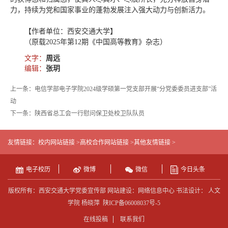
力，持续为党和国家事业的蓬勃发展注入强大动力与创新活力。
【作者单位：西安交通大学】
（原载2025年第12期《中国高等教育》杂志）
文字：
周远
编辑：
张玥
上一条：电信学部电子学院2024级学硕第一党支部开展“分党委委员进支部”活
动
下一条：陕西省总工会一行慰问保卫处校卫队队员
友情链接：
校内网站链接 >
高校合作网站链接 >
其他友情链接 >
电子校历
微博
微信
今日头条
版权所有：西安交通大学党委宣传部 网站建设：网络信息中心 书法设计： 人文
学院 杨晓萍
陕ICP备06008037号-5
在线投稿
联系我们