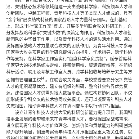
组建“合可联合攻关、分可独立作战”的协同团队。在基础前
沿、关键核心技术等领域组建一支由战略科学家、科技领军人才和
创新团队、卓越工程师、青年科技人才等多类型人才组成的、具有
“金字塔”层次结构特征的国家战略人才力量科研团队。在此基础
上，形成“科学家工作室”模式，开展多学科联合攻关科研工作，充
分发挥战略科学家“关键少数”的决策定向作用，科技领军人才和创
新团队的中坚骨干作用，以及青年科技人才的源头活水作用。通过
发挥国家战略人才力量联合攻关的团队作用，为青年科技人才参与
国家重大攻关项目的科学研究提供方向指引、学术指导、跨学科协
作等支持。在科学家工作室实行“首席科学家负责制”，赋予首席科
学家更大的技术路线决定权、经费使用权、资源调度权等，在组织
科研活动、聘用及考核工作室人员、跨学科招收与培养研究生等方
[4]
面拥有管理自主权
。在联合攻关方面，学校党委要充分发挥党管
人才的组织凝聚优势，建立有组织的科研，整合社会各界优势资
源，建设国家人才供需对接大数据平台。通过构建协同团队，不仅
能形成多学科交叉的技术协同攻关模式，还可以凝聚青年科技人才
矢志报国，推动青年科技人才在协同奋斗中以行动书写担当。
设立让青年科技人才挑大梁的科研创新能力提升项目。我国科
技事业发展的希望和未来在青年科技人才，要根据国家战略需求，
设立展现青年科技人才价值理念、创新价值和贡献能力的科研创新
能力提升项目，侧重考察青年科技人才承担国家重大攻关任务、以
党的创新理论拓宽创新发展思路、产出重大原创性成果、取得关键