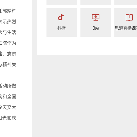
任郭靖辉
表示热烈
抖音
B站
思源直播课
术与生活
二院作为
建、志愿
与精神关
活动所做
构和全国
今天交大
阳光和欢