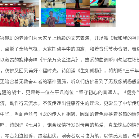
兴趣班的老师们为大家呈上精彩的文艺表演，开场舞《我和我的祖
步，点燃了全场气氛，大家挥动手中的国旗，和着音乐节奏合唱，表
班以激昂的旋律奏响《千朵万朵金达莱》，熟悉的曲调瞬间勾起在场
，仿佛又回到美好幸福时光。诗朗诵《生如胡杨》，将胡杨“三千年
，更暗合着无数奋斗者的精神图腾，听众们仿佛看到了无数像胡杨般
边疆的战士，更是每一位在平凡岗位上坚守初心的普通人。《健身
并济，动作行云流水，不仅传递出健康养生的理念，更彰显了中华传
咏中华。当葫芦丝与《龙的传人》相遇，圆润的音色裹挟着炙热的情
共鸣。诗朗诵《七月》，饱含深情抒发对母亲的热爱，真挚饱满的情
》，琴音如泣如诉，跌宕起伏，演奏者以弓弦为笔，以情感为墨，勾