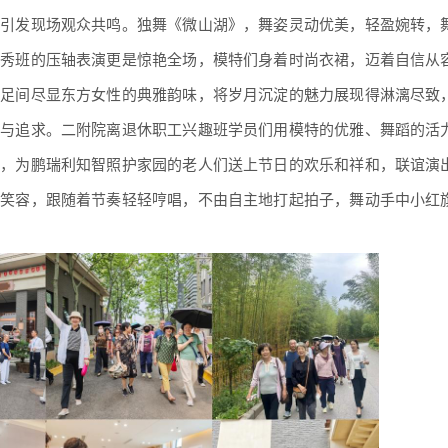
，引发现场观众共鸣。独舞《微山湖》，舞姿灵动优美，轻盈婉转，
走秀班的压轴表演更是惊艳全场，模特们身着时尚衣裙，迈着自信从
投足间尽显东方女性的典雅韵味，将岁月沉淀的魅力展现得淋漓尽致
爱与追求。二附院离退休职工兴趣班学员们用模特的优雅、舞蹈的活
济，为鹏瑞利知智照护家园的老人们送上节日的欢乐和祥和，联谊演
的笑容，跟随着节奏轻轻哼唱，不由自主地打起拍子，舞动手中小红