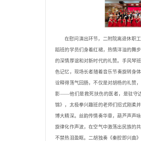
在慰问演出环节，二附院离退休职工
蹈班的学员们身着红裙，热情洋溢的舞
的深情厚谊和对新时代的礼赞。手风琴
色记忆，现场长者随着音乐节奏旋转身体
诠释得荡气回肠，不仅是对胡杨的礼赞
影——他们是救死扶伤的医者，是驻守
锦》，太极拳兴趣班的老师们招式刚柔
博大精深。丝韵传情奏华章，葫芦声声
旋律化作声波，在空气中激荡出民族的
不禁热泪盈眶。二胡独奏《秦腔即兴曲