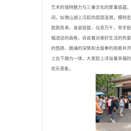
艺术的独特魅力与三秦文化的厚重底蕴
间，似微山湖上泛起的层层涟漪。模特
款款而来，身姿挺拔、仪态万千，举手
幅流动的画卷，诉说着对美好生活的热
的悠扬、朗诵的深情和太极拳的刚柔并
上台下融为一体，大家脸上洋溢着幸福
欢乐景象。