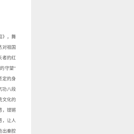
国》，舞
达对祖国
长者的红
的守望”
坚定的身
气功八段
统文化的
感，铿锵
感，让人
勒出秦腔