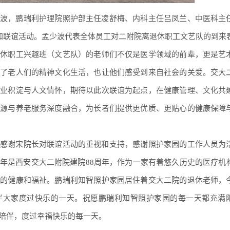
波，鹏瑞利护理院照护部主任凌舒梅、内科主任吕凤兰、中医科主
参加联谊活动。孟少波代表全体员工对二附院离退休职工文艺队的到来
退休职工兴趣班（文艺队）的老师们不仅是医学领域的前辈，更是艺
富了老人们的精神文化生活，也让他们感受到来自社会的关爱。交大
专业积淀与人文情怀，期待以此次联谊为起点，在健康管理、文化共
资源与养老服务深度融合，为长者们提供更优质、更贴心的健康保障
感谢宋院长对联谊活动的重视和支持，感谢照护家园的工作人员为
年是西安交大二附院建院88周年，作为一家有着悠久历史的医疗机
人的健康和福祉。鹏瑞利知智照护家园居住着交大二院的退休老师，
伴大家度过快乐的一天。祝愿鹏瑞利知智照护家园的每一天都充满
陪伴，度过幸福快乐的每一天。