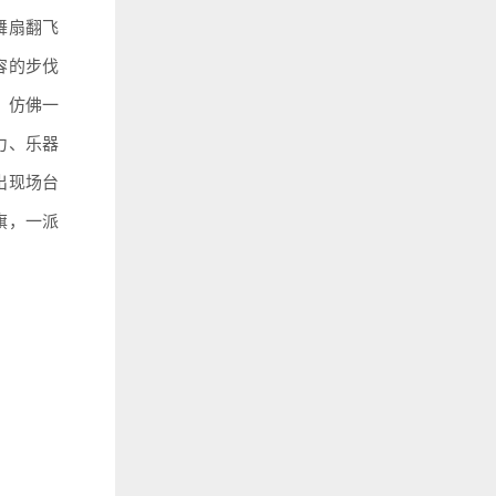
舞扇翻飞
容的步伐
，仿佛一
力、乐器
出现场台
旗，一派