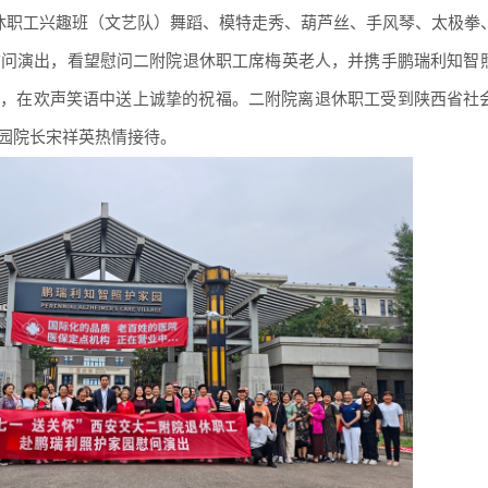
退休职工兴趣班（文艺队）舞蹈、模特走秀、葫芦丝、手风琴、太极拳
慰问演出，看望慰问二附院退休职工席梅英老人，并携手鹏瑞利知智
动，在欢声笑语中送上诚挚的祝福。二附院离退休职工受到陕西省社
园院长宋祥英热情接待。