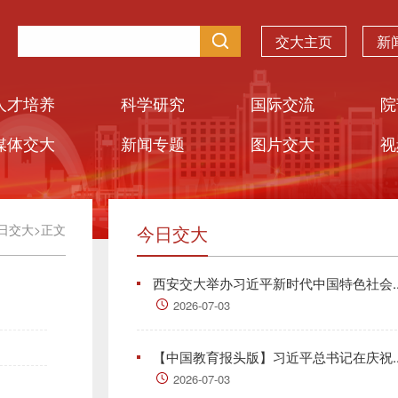
交大主页
新
人才培养
科学研究
国际交流
院
媒体交大
新闻专题
图片交大
视
日交大
>
正文
今日交大
西安交大举办习近平新时代中国特色社会..
2026-07-03
【中国教育报头版】习近平总书记在庆祝..
2026-07-03