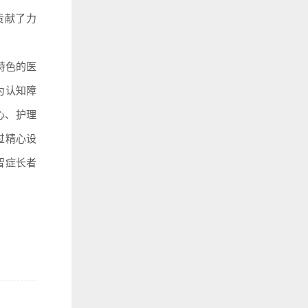
贡献了力
特色的医
为认知障
心、护理
过精心设
智症长者