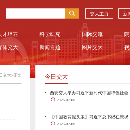
交大主页
新
人才培养
科学研究
国际交流
院
媒体交大
新闻专题
图片交大
视
日交大
>
正文
今日交大
西安交大举办习近平新时代中国特色社会..
2026-07-03
【中国教育报头版】习近平总书记在庆祝..
2026-07-03