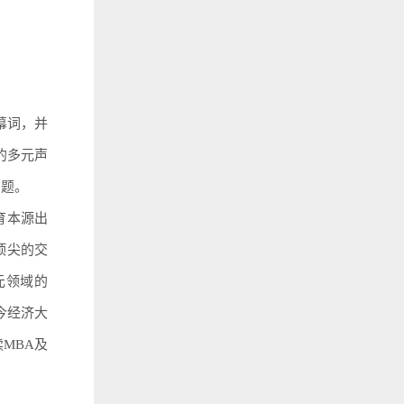
幕词，并
的多元声
问题。
育本源出
顶尖的交
元领域的
今经济大
MBA及