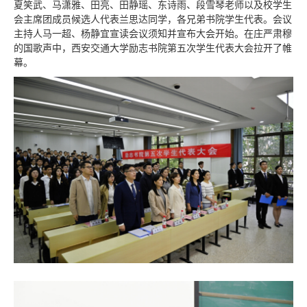
夏笑武、马潇雅、田亮、田静瑶、东诗雨、段雪琴老师以及校学生
会主席团成员候选人代表兰思达同学，各兄弟书院学生代表。会议
主持人马一超、杨静宜宣读会议须知并宣布大会开始。在庄严肃穆
的国歌声中，西安交通大学励志书院第五次学生代表大会拉开了帷
幕。