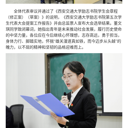
全体代表审议并通过了《西安交通大学励志书院学生会章程
（修正案）（草案）》的说明，《西安交通大学励志书院第五次学
生代表大会提案工作报告》并由总监票人宣布大会选举结果。董文
琪同学致闭幕词，她指出青年是未来推动社会发展，履行历史使命
的中坚力量，各位应在今后继续心怀理想，志存高远，勇于担当，
身体力行、脚踏实地，怀揣“雄关漫道真如铁，而今迈步从头越”的
魄力，以不屈的精神和坚韧的品格迎难而上。