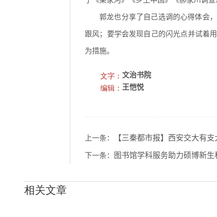
了《梁家河》《乡土中国》《郝家川调查
郭龙也分享了自己选调的心得体会，
跟风；要学会发现自己的闪光点并试着
为措施。
文字：
文治书院
编辑：
王恺悦
【三秦都市报】西安交大有支
上一条：
图书馆学科服务助力硕博新生
下一条：
相关文章