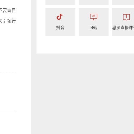
不要盲目
来引领行
抖音
B站
思源直播课