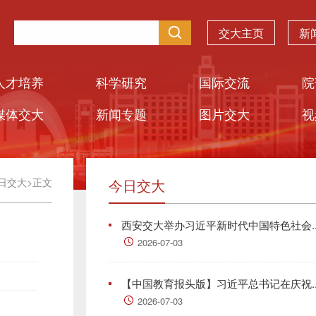
交大主页
新
人才培养
科学研究
国际交流
院
媒体交大
新闻专题
图片交大
视
日交大
>
正文
今日交大
西安交大举办习近平新时代中国特色社会..
2026-07-03
【中国教育报头版】习近平总书记在庆祝..
2026-07-03