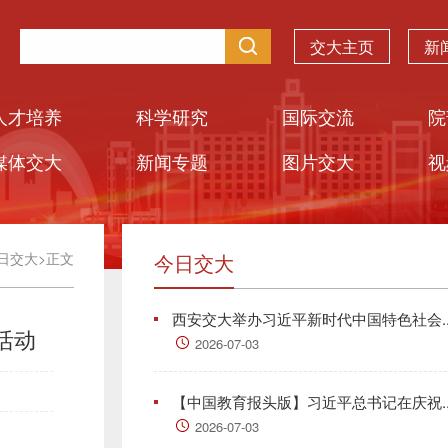
交大主页
新
人才培养
科学研究
国际交流
院
媒体交大
新闻专题
图片交大
视
日交大
>
正文
今日交大
西安交大举办习近平新时代中国特色社会..
活动
2026-07-03
【中国教育报头版】习近平总书记在庆祝..
2026-07-03