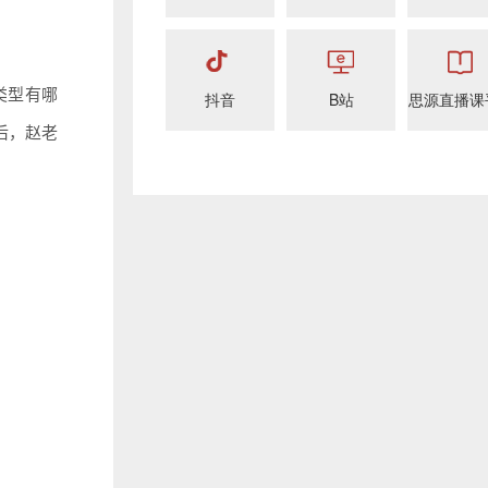
类型有哪
抖音
B站
思源直播课
后，赵老