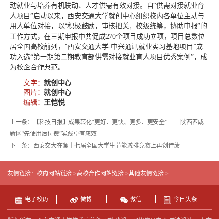
动就业与培养有机联动、人才供需有效对接。自“供需对接就业育
人项目”启动以来，西安交通大学就创中心组织校内各单位主动与
用人单位对接，以“积极鼓励，审核把关，校级统筹，协助申报”的
工作方式，在三期申报中共促成270个项目成功立项，项目总数位
居全国高校前列，“西安交通大学-中兴通讯就业实习基地项目”成
功入选“第一期第二期教育部供需对接就业育人项目优秀案例”，成
为校企合作典范。
文字：
就创中心
图片：
就创中心
编辑：
王恺悦
上一条：【科技日报】成果转化“更好、更快、更多、更安全” ——陕西西咸
新区“先使用后付费”实践卓有成效
下一条：西安交大在第十七届全国大学生节能减排竞赛上再创佳绩
友情链接：
校内网站链接 >
高校合作网站链接 >
其他友情链接 >
电子校历
微博
微信
今日头条