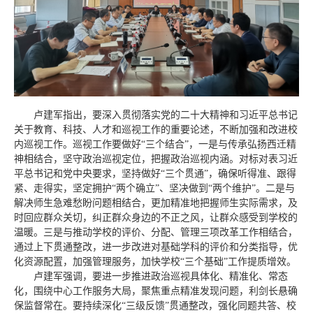
卢建军指出，要深入贯彻落实党的二十大精神和习近平总书记
关于教育、科技、人才和巡视工作的重要论述，不断加强和改进校
内巡视工作。巡视工作要做好“三个结合”，一是与传承弘扬西迁精
神相结合，坚守政治巡视定位，把握政治巡视内涵。对标对表习近
平总书记和党中央要求，坚持做好“三个贯通”，确保听得准、跟得
紧、走得实，坚定拥护“两个确立”、坚决做到“两个维护”。二是与
解决师生急难愁盼问题相结合，更加精准地把握师生实际需求，及
时回应群众关切，纠正群众身边的不正之风，让群众感受到学校的
温暖。三是与推动学校的评价、分配、管理三项改革工作相结合，
通过上下贯通整改，进一步改进对基础学科的评价和分类指导，优
化资源配置，加强管理服务，加快学校“三个基础”工作提质增效。
卢建军强调，要进一步推进政治巡视具体化、精准化、常态
化，围绕中心工作服务大局，聚焦重点精准发现问题，利剑长悬确
保监督常在。要持续深化“三级反馈”贯通整改，强化同题共答、校