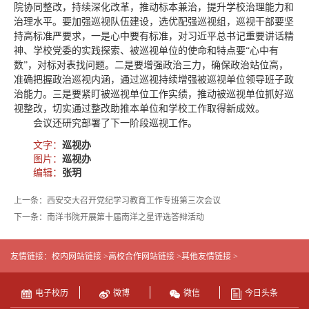
院协同整改，持续深化改革，推动标本兼治，提升学校治理能力和
治理水平。要加强巡视队伍建设，选优配强巡视组，巡视干部要坚
持高标准严要求，一是心中要有标准，对习近平总书记重要讲话精
神、学校党委的实践探索、被巡视单位的使命和特点要“心中有
数”，对标对表找问题。二是要增强政治三力，确保政治站位高，
准确把握政治巡视内涵，通过巡视持续增强被巡视单位领导班子政
治能力。三是要紧盯被巡视单位工作实绩，推动被巡视单位抓好巡
视整改，切实通过整改助推本单位和学校工作取得新成效。
会议还研究部署了下一阶段巡视工作。
文字：
巡视办
图片：
巡视办
编辑：
张玥
上一条：西安交大召开党纪学习教育工作专班第三次会议
下一条：南洋书院开展第十届南洋之星评选答辩活动
友情链接：
校内网站链接 >
高校合作网站链接 >
其他友情链接 >
电子校历
微博
微信
今日头条