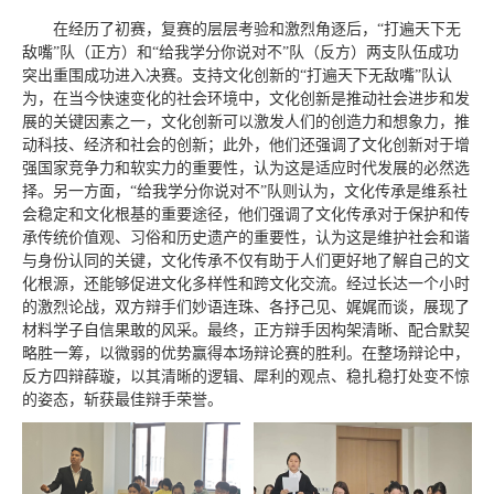
在经历了初赛，复赛的层层考验和激烈角逐后，“打遍天下无
敌嘴”队（正方）和“给我学分你说对不”队（反方）两支队伍成功
突出重围成功进入决赛。支持文化创新的“打遍天下无敌嘴”队认
为，在当今快速变化的社会环境中，文化创新是推动社会进步和发
展的关键因素之一，文化创新可以激发人们的创造力和想象力，推
动科技、经济和社会的创新；此外，他们还强调了文化创新对于增
强国家竞争力和软实力的重要性，认为这是适应时代发展的必然选
择。另一方面，“给我学分你说对不”队则认为，文化传承是维系社
会稳定和文化根基的重要途径，他们强调了文化传承对于保护和传
承传统价值观、习俗和历史遗产的重要性，认为这是维护社会和谐
与身份认同的关键，文化传承不仅有助于人们更好地了解自己的文
化根源，还能够促进文化多样性和跨文化交流。经过长达一个小时
的激烈论战，双方辩手们妙语连珠、各抒己见、娓娓而谈，展现了
材料学子自信果敢的风采。最终，正方辩手因构架清晰、配合默契
略胜一筹，以微弱的优势赢得本场辩论赛的胜利。在整场辩论中，
反方四辩薛璇，以其清晰的逻辑、犀利的观点、稳扎稳打处变不惊
的姿态，斩获最佳辩手荣誉。