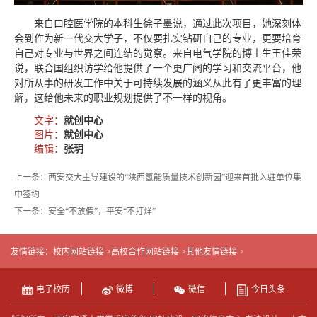
来自口腔医学院的本科生徐子墨说，通过此次项目，她深刻体
会到作为新一代交大学子，不仅要扎实钻研自己的专业，更要培育
自己对专业与世界之间连结的觉察。来自电气学院的博士生王佳荣
说，联合国组织访学给他提供了一个更广阔的学习和交流平台，他
对所从事的研发工作中关于可持续发展的涵义从此有了更丰富的理
解，这给他未来的职业规划提供了不一样的视角。
文字：
就创中心
图片：
就创中心
编辑：
张玥
上一条：西安交大主导建设的“陕西氢能质量技术创新园”迎来首批入驻单位集
中签约
下一条：安全“不放假”，平安“不打烊”
友情链接：
校内网站链接 >
高校合作网站链接 >
其他友情链接 >
电子校历
微博
微信
今日头条