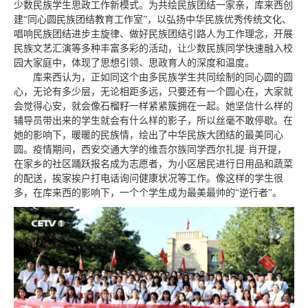
少数民族学生思政工作新模式。为共绘民族团结一家亲，库来西创
建“同心圆民族团结教育工作室”，以弘扬中华民族优秀传统文化、
唱响民族团结进步主旋律、做好民族团结引路人为工作理念，开展
民族文艺汇演等多种丰富多彩的活动，让少数民族同学快速融入校
园大家庭中，体现了思想引领、思政育人的深度和温度。
库来西认为，正如同这个由多民族学生共同绘制的同心圆的圆
心，无论有多少层，无论相距多远，只要还有一个圆心在，大家就
会觉得心安，就会像石榴籽一样紧紧簇拥在一起。她坚信什么样的
辅导员带出来的学生就会有什么样的影子，所以丝毫不敢停歇。在
她的影响下，暖暖的民族情，绘出了中华民族大团结的最美同心
圆。疫情期间，西安交通大学的维吾尔族同学西尔扎提·肖开提，
在家乡的社区踊跃报名成为志愿者，为小区居民进行日用品和蔬菜
的配送，挨家挨户打电话询问健康状况等工作。像这样的学生很
多，在库来西的影响下，一个个学生成为最美最帅的“逆行者”。