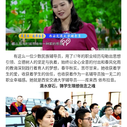
有这么一位少数民族辅导员，用了17年的职业经历勾勒出思想
引领、立德树人的坚定与执着，始终以全心全意的付出和春风化雨
的教诲深刻践行着育人的梦想，春华秋实，苦尽甘来，她收获着学
生的爱，收获着学生的信任，也收获着作为一名辅导员独一无二的
职业幸福感。她就是西安交通大学辅导员——库来西·依布拉音。
滴水穿石，铸学生理想信念之魂