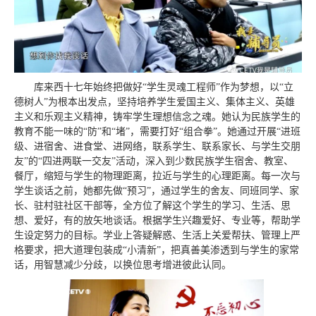
库来西十七年始终把做好“学生灵魂工程师”作为梦想，以“立
德树人”为根本出发点，坚持培养学生爱国主义、集体主义、英雄
主义和乐观主义精神，铸牢学生理想信念之魂。她认为民族学生的
教育不能一味的“防”和“堵”，需要打好“组合拳”。她通过开展“进班
级、进宿舍、进食堂、进网络，联系学生、联系家长、与学生交朋
友”的“四进两联一交友”活动，深入到少数民族学生宿舍、教室、
餐厅，缩短与学生的物理距离，拉近与学生的心理距离。每一次与
学生谈话之前，她都先做“预习”，通过学生的舍友、同班同学、家
长、驻村驻社区干部等，全方位了解这个学生的学习、生活、思
想、爱好，有的放矢地谈话。根据学生兴趣爱好、专业等，帮助学
生设定努力的目标。学业上答疑解惑、生活上关爱帮扶、管理上严
格要求，把大道理包装成“小清新”，把真善美渗透到与学生的家常
话，用智慧减少分歧，以换位思考增进彼此认同。