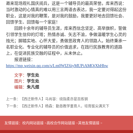
邀来现场观礼国庆阅兵，这是一个辅导员的最高荣誉。库来西说：
当时激动的心情真的难以用三言两语去表达，我一定要对得起这份
职业，这是对我的鞭策，是对我的鼓励，我要更好地去回馈社会、
回馈学生、回馈每一个家庭！
回顾十余年的辅导员生涯，库来西信念坚定、高举旗帜，誓做
引领学生信仰的灯塔；热情赤诚、矢志不渝，争做温暖学生心灵的
烛光；脚踏实地、心怀大爱，勇做思政育人的领路人。始终秉承一
名职业化、专业化的辅导员的价值追求，在践行民族教育的道路
上，在促进民族交融的征程中，从未休止。
报道链接：
https://mp.weixin.qq.com/s/Lm0WIZ6iyMUPiAMQjXbHbw
文字：
学生处
图片：
学生处
编辑：
朱凡煜
上一条：【西迁新传人】马肖容：绕指柔亦是百炼钢
下一条：【西迁新传人】杨森：勤恳教学重育人，培育拔尖满天下
友情链接：
校内网站链接 >
高校合作网站链接 >
其他友情链接 >