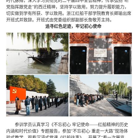
时代脉搏，深入学习贯彻党的二十届四中全会精神，传承弘扬“听
党指挥跟党走”的西迁精神，坚持学以致用，努力提升履职能力，
切实做到学有所获、学以致用。浙江红船干部学院教育长卿瑜出席
开班式并致辞。开班式由党委组织部副部长詹敬芳主持。
追寻红色足迹，牢记初心使命
参训学员认真学习《不忘初心 牢记使命——红船精神的历史
内涵和时代价值》专题报告，参加“不忘初心·重走一大路”现场体
验式教学，观看沉浸式党课《红船往事》，开展了“看一次展览、