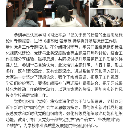
参训学员认真学习《习近平总书记关于党的建设的重要思想概
论》专题报告，进行《抓基础 强示范 持续提升基层党建工作质
量》党务工作专题培训。在分组研讨环节，学员们围绕党组织标准
化规范化建设、党建与业务深度融合等主题展开热烈讨论，结合工
作实际分享经验、碰撞思想，共同探讨提升基层党建工作质量的路
径方法。参训学员普遍认为，此次培训主题鲜明、内容丰富、形式
多样，既有理论高度，又有实践深度。通过系统学习和深入研讨，
大家进一步坚定了理想信念，强化了宗旨意识，拓宽了工作视野。
学员们纷纷表示，要将红船精神与西迁精神紧密结合，把学习成果
转化为推动工作的强大动力，以更加饱满的热情、更加务实的作风
投身学校基层党建工作。
党委组织部（党校）将持续深化党务干部队伍建设，坚持以习
近平新时代中国特色社会主义思想为指导，贯彻落实新时代党的建
设总要求和新时代党的组织路线，强化各级党组织政治功能和组织
功能，教育引导广大党务干部坚定拥护“两个确立”、坚决做到“两
个维护”，为学校事业高质量发展提供坚强组织保证。