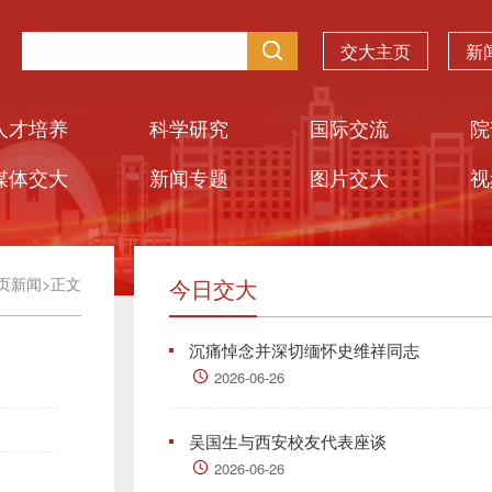
交大主页
新
人才培养
科学研究
国际交流
院
媒体交大
新闻专题
图片交大
视
页新闻
>
正文
今日交大
沉痛悼念并深切缅怀史维祥同志
2026-06-26
吴国生与西安校友代表座谈
2026-06-26