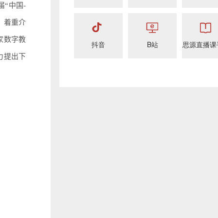
“中国-
；着重介
家数字教
抖音
B站
思源直播课
力提出下