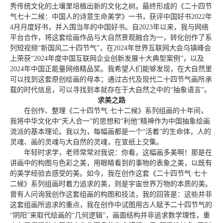
秀传统文化的土壤里培植出新的文化之树。最终形成的《二十四节
气七十二候：中国人的诗意生命美学》一书，获评中国好书2022年
4月月度好书，并入围当年的中国好书。自2023年以来，我与网络
平台合作，将这套绘画作品与大自然景观融合为一，转化创作了系
列短视频“新国风二十四节气”，在2024年世界互联网大会乌镇峰会
上荣获“2024年度中国互联网企业创新发展十大典型案例”，以及
2024年中国正能量网络精品奖。我希望人们能够发现，在大自然里
可以找到这套原创绘画的母本；通过古代及现代二十四节气画所承
载的时代信息，可以寻找到本就存在于大自然之中的“抽象语言”。
求美之路
在创作、整理《二十四节气·七十二候》系列组画的十年间，
我将中华文化中“天人合一”的思想和“利他”精神作为中国抽象绘画
流派的基本理论。我以为，每幅画都是一个“活着”的生命体，人的
灵魂、画的灵魂与大自然的灵魂，在宣纸上交集。
年轻时求学，老师常常对我说：你看，这幅画多美啊！那是在
讲画中的构图与色彩之美，用眼睛看到的事物的表象之美，以既有
的美学经验去感受的美。如今，我在创作这套《二十四节气·七十
二候》系列组画时着力追求的美，则是宇宙世界万物的本质的美。
曾有人问询我创作这套组画的构图和技法，我的回答是：这些并非
这套组画所追求的重点，我在创作中试图用古人赋予二十四节气的
“阴阳”来取代绘画的“几何逻辑”，画面结构并非追求数学理性，重