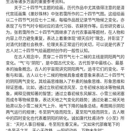
生活等诸多方面的重要参考资料。
关于二十四节气主题的绘画，历代作品中尤其值得注意的是清
代宫廷画集《墨妙珠林》中张若霭所作的二十四节气图。这组绘画
以二十四节气对应七十二候，每幅作品既记录节气物候之变化，亦
表现了与节气时令相对应的清代习俗、农耕劳作等。后世研究者认
为，张若霭所作二十四节气图继承了古代农事画等题材，在人物和
内容上尽力避免重复，表达上着重体现“顺天应时”理念，并彰显了
对清代封建社会秩序、伦理关系正常运行的关切，可以说是代表了
古人对二十四节气绘画题材创作的一般性认知。
在古人观念中，贯穿二十四节气七十二候的主线是阴阳两气的
变化。“气”与“阴阳”，是中国古代文化、古代哲学中最核心、最基
本的抽象概念。古人的宇宙观讲究阴阳两气，追寻它们的变化、平
衡与和谐。古人以七十二候的物候具象或者意象来表达二十四节气
的阴阳两气变化，其绘画思维融入了朴素的抽象思维、形象思维和
辩证思维。比如，通过立秋初候凉风至、立冬初候水始冰等物候具
象，阐释见微知著的智慧；通过立春初候东风解冻、小雪三候闭塞
而成冬等物候意象，表达天地之气变化的趋势；通过处暑二候天地
始肃以及小雪二候天气上升、地气下降的抽象总结，希图揭示阴阳
两气运行的规律；冬至阴气极而阳生，夏至阳气极而阴生，古人眼
中的四时变化也代表着阴阳的转化。诚如唐代杜甫诗作《小至》所
言：“天时人事日相催，冬至阳生春又来。”又如宋代邵雍笔下的
“冬至子之半，天心无改移。一阳初动处，万物未生时”。