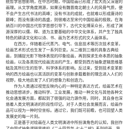
统哲学思想影响，在中古时期，中国绘画已形成了宏大而又深邃的
画理。从文学角度溯源，如果没有魏晋南北朝士人的风骨气质，便
不会产生古代书法的高峰；没有书法的成就，也就难以形成唐诗的
巅峰；而没有唐诗的昌盛，则很难达至宋代中国绘画的极致。在海
纳百川的中国古代哲学思想引导下，古代文化博采众长，形成了渊
源深厚的以儒、释、道为主要基础的中华文化体系，并产生了独具
特色的耕读文化和以诗、书、画为艺术形式的文人画体系。
在西方，伴随着近代蒸汽、电气、信息技术等历次技术变革，
绘画艺术形式也生发了一系列巨变。从二维到三维的具象古典绘
画，到捕捉光影下物体表现的印象绘画，再到探求生命本质的抽象
绘画，以及各类现代绘画流派的产生，都受到西方抽象逻辑思维基
础及其所衍生的哲学、科学体系的影响。反过来，受到技术变革影
响的西方绘画也以其活跃的变革与创新承载着新的理念进入人们的
视野，极大地启发了人们的想象力和创造力。
作为人类通过视觉反映内心的一种特定表达方式，绘画艺术在
推动思想进步，推动科学、工业发展，推动一种文化与其他各种文
化会通发展方面，都起到了很强的动力源作用，同时，其自身也深
烙着人类文明演进的阶段性印记。对于人类社会发展而言，绘画作
品可以视为一种时空坐标。通过它，我们既可前瞻，也可回望人类
发展史的每一片刻。
正是基于对绘画在人类文明演进中所扮演角色的认知，我创作
了中国式抽象逻辑思维的《二十四节气·七十二候》系列组画。我