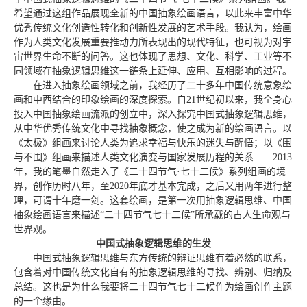
希望通过这组作品展现全新的中国抽象绘画语言，以此来丰富中华
优秀传统文化创造性转化和创新性发展的艺术手段。我认为，绘画
作为人类文化发展重要推动力所表现出的现代特征，也可视为对宇
宙世界生命不断的问答。这也体现了思想、文化、科学、工业等不
同领域在抽象逻辑思维这一链条上延伸、应用、互相影响的过程。
在进入抽象绘画领域之前，我经历了二十多年中国传统意象绘
画和中西结合的印象绘画的深度探索。自21世纪初以来，我全身心
投入中国抽象绘画流派的创立中，深入探究中国式抽象逻辑思维，
从中华优秀传统文化中寻找抽象概念，使之成为新的绘画语言。以
《太极》组画来讨论人类为追求幸福与快乐的迷失与醒悟；以《围
与不围》组画来描述人类文化演变与国家发展历程的关系……2013
年，我的笔墨自然走入了《二十四节气·七十二候》系列组画的境
界，创作历时八年，至2020年底才基本完成，之后又用两年进行整
理，可谓十年磨一剑。这套绘画，是第一次用抽象逻辑思维、中国
抽象绘画语言来描述“二十四节气七十二候”所承载的古人生命观与
世界观。
中国式抽象逻辑思维的生发
中国式抽象逻辑思维与东方传统的辩证思维有着必然的联系，
包含着对中国传统文化自有的抽象逻辑思维的寻找、辨别、归纳及
总结。这也是为什么我要将二十四节气七十二候作为绘画创作主题
的一个缘由。