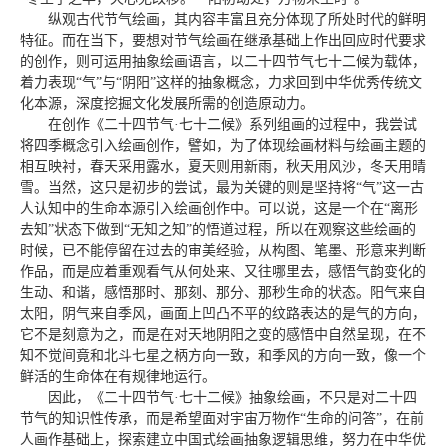
纵观古代节气绘画，其内容丰富且充分体现了所处时代的鲜明
特征。而在当下，要想对节气绘画在继承基础上作出回应时代要求
的创作，则可运用抽象绘画语言，以二十四节气七十二候为载体，
着力表现“气”与“阴阳”这样的抽象概念，力求回到中华优秀传统文
化本源，深度挖掘文化发展所需的创造原动力。
在创作《二十四节气·七十二候》系列组画的过程中，我尝试
将四季概念引入绘画创作，譬如，为了体现绘画材料与绘画主题的
相互映衬，春天采用露水，夏天则用新雨，秋天用风沙，冬天用晴
雪。当然，这只是初步的尝试，最为关键的则是坚持将“气”这一古
人认知中的生命本源引入绘画创作中。可以说，这是一个在“离形
去知”状态下做到“无知之知”的悟道过程，所以在观察这些绘画的
时候，已不能停留在过去的审美经验，从构图、笔墨、形意来判断
作品，而是应着重观看气从何处来、又往哪里去，感悟气韵变化的
生动、和谐，感悟那时、那刻、那分、那秒生命的状态。阳气来自
太阳，阴气来自季风，画面上凹凸不平的纹路表达的是气的方向，
它不是刻意为之，而是在对天地阴阳之变的感悟中自然呈现，在不
知不觉间竟和北斗七星之柄方向一致，和季风的方向一致，像一个
鲜活的生命体在有规律地运行。
因此，《二十四节气·七十二候》抽象绘画，不只是对二十四
节气的知识性传承，而是希望面对宇宙万物作“生命的问答”，在前
人画作基础上，探索建立中国式绘画抽象逻辑思维，努力在中华优