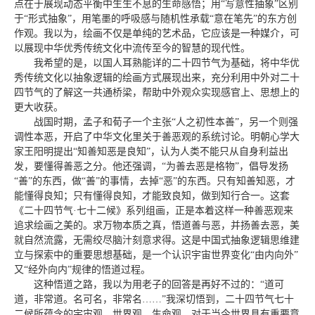
点在于展现动态平衡中生生不息的生命感悟；用“写意性抽象”区别
于“形式抽象”，用笔墨的呼吸感与随机性承载“意在笔先”的东方创
作观。我以为，绘画不仅是单纯的艺术品，它应该是一种媒介，可
以展现中华优秀传统文化中流传至今的智慧的现代性。
我希望的是，以国人耳熟能详的二十四节气为基础，将中华优
秀传统文化以抽象逻辑的绘画方式展现出来，充分利用中外对二十
四节气的了解这一共通桥梁，帮助中外观众实现感官上、思想上的
更大收获。
战国时期，孟子和荀子一个主张“人之初性本善”，另一个则强
调性本恶，开启了中华文化里关于善恶观的系统讨论。明朝心学大
家王阳明提出“知善知恶是良知”，认为人类不能只从自身利益出
发，要懂得善恶之分。他还强调，“为善去恶是格物”，倡导发扬
“善”的东西，做“善”的事情，去掉“恶”的东西。只有知善知恶，才
能懂得良知；只有懂得良知，才能致良知，做到知行合一。这套
《二十四节气·七十二候》系列组画，正是本着这样一种善恶观来
追求绘画之美的。求万物本质之真，悟道善与恶，并扬善去恶，美
就自然流露，无需绞尽脑汁刻意求得。这是中国式抽象逻辑思维建
立与探索中的重要思想基础，是一个认识宇宙世界变化“由内向外”
又“经外向内”规律的悟道过程。
这种悟道之路，我以为用老子的回答是再好不过的：“道可
道，非常道。名可名，非常名……”我深切悟到，二十四节气七十
二候所蕴含的宇宙观、世界观、生命观，对于当今世界具有重要意