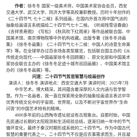
作者：
徐冬冬 国家一级美术师，中国美术家协会会员，西安
交通大学、武汉大学、同济大学等高校兼职教授。历时十年创作的
《二十四节气·七十二候》系列组画，在国内外首次用中国气派的
抽象绘画语言系统描绘二十四节气七十二候。《听闻残雪话春曲》
《吉祥贵寿图》《写松》《秋风吹下红雨来》等作品被联合国、中
国美术馆、南京博物院等中外机构收藏。出版专著《徐冬冬诗画
集》《徐冬冬画集》《二十四节气七十二候：中国人的诗意生命美
学》等。在全球举办过百余场各类型展览，包括联合国主办的《从
传统走向现代——中国画家徐冬冬回顾展》、原文化部和中国美术
家协会联合主办的《徐冬冬足迹十城市巡回画展》、中国美术馆主
办的《徐冬冬画展》等。
问道：二十四节气哲思智慧与绘画创作
演讲人：徐冬冬 演讲地点：西安交通大学 演讲时间：2025年7月
中华艺术，博大精深，其间蕴含着深厚的人文内涵与哲学智
慧。作为一名画者，我一直在探索用全新的抽象绘画语言表达中华
优秀传统文化中的宇宙观、世界观，以及不断对宇宙世界作“生命
问答”的中国艺术特有的精神。
4000多年前的山西陶寺遗址就设有古观象台。自那时始，中国
先民通过长期的太阳观测和生活经验总结，逐渐归纳一年中的节气
循环变化，最终于秦汉时期形成系统的二十四节气。作为中国古代
智慧的重要代表之一，二十四节气不仅是应农事需求而生，并且凝