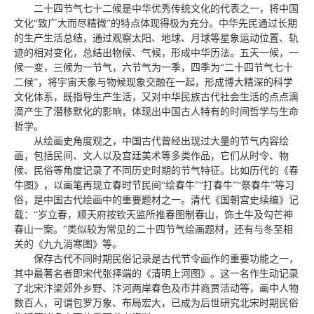
二十四节气七十二候是中华优秀传统文化的代表之一，将中国
文化“致广大而尽精微”的特点体现得极为充分。中华先民通过长期
的生产生活总结，通过观察太阳、地球、月球等星象运动位置、轨
迹的相对变化，总结出物候、气候，形成中华历法。五天一候，一
候一变，三候为一节气，六节气为一季，四季为“二十四节气七十
二候”，将宇宙天象与物候现象交融在一起，形成博大精深的科学
文化体系，既指导生产生活，又对中华民族古代社会生活的点点滴
滴产生了潜移默化的影响，体现出中国古人特有的时间哲学与生命
哲学。
从绘画史角度观之，中国古代曾经出现过大量的节气内容绘
画，包括民间、文人以及宫廷美术等多类作品，它们从时令、物
候、民俗等角度记录了不同历史时期的节气特征。比如历代的《春
牛图》，以画笔再现立春时节民间“绘春牛”“打春牛”“祭春牛”等习
俗，是中国古代绘画中的重要题材之一。清代《国朝宫史续编》记
载：“岁立春，顺天府按钦天监所推春图制春山，饰土牛及勾芒神
春山一案。”类似较为常见的二十四节气绘画题材，还有与冬至相
关的《九九消寒图》等。
保存古代不同时期民俗记录是古代节令画作的重要功能之一，
其中最著名者即宋代张择端的《清明上河图》。这一名作生动记录
了北宋汴梁郊外乡野、汴河两岸春色及市井商贾活动等，画中人物
数百人，可谓包罗万象、布局宏大，已成为后世研究北宋时期民俗