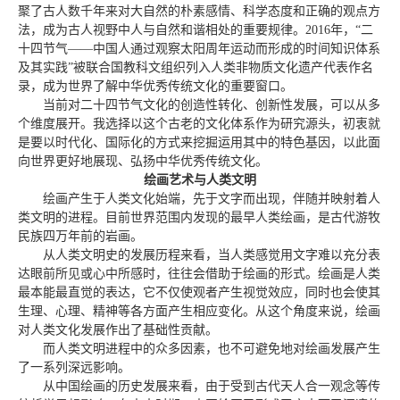
聚了古人数千年来对大自然的朴素感情、科学态度和正确的观点方
法，成为古人视野中人与自然和谐相处的重要规律。2016年，“二
十四节气——中国人通过观察太阳周年运动而形成的时间知识体系
及其实践”被联合国教科文组织列入人类非物质文化遗产代表作名
录，成为世界了解中华优秀传统文化的重要窗口。
当前对二十四节气文化的创造性转化、创新性发展，可以从多
个维度展开。我选择以这个古老的文化体系作为研究源头，初衷就
是要以时代化、国际化的方式来挖掘运用其中的特色基因，以此面
向世界更好地展现、弘扬中华优秀传统文化。
绘画艺术与人类文明
绘画产生于人类文化始端，先于文字而出现，伴随并映射着人
类文明的进程。目前世界范围内发现的最早人类绘画，是古代游牧
民族四万年前的岩画。
从人类文明史的发展历程来看，当人类感觉用文字难以充分表
达眼前所见或心中所感时，往往会借助于绘画的形式。绘画是人类
最本能最直觉的表达，它不仅使观者产生视觉效应，同时也会使其
生理、心理、精神等各方面产生相应变化。从这个角度来说，绘画
对人类文化发展作出了基础性贡献。
而人类文明进程中的众多因素，也不可避免地对绘画发展产生
了一系列深远影响。
从中国绘画的历史发展来看，由于受到古代天人合一观念等传