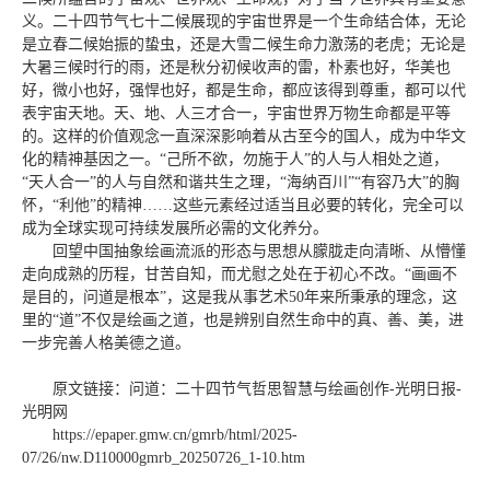
义。二十四节气七十二候展现的宇宙世界是一个生命结合体，无论
是立春二候始振的蛰虫，还是大雪二候生命力激荡的老虎；无论是
大暑三候时行的雨，还是秋分初候收声的雷，朴素也好，华美也
好，微小也好，强悍也好，都是生命，都应该得到尊重，都可以代
表宇宙天地。天、地、人三才合一，宇宙世界万物生命都是平等
的。这样的价值观念一直深深影响着从古至今的国人，成为中华文
化的精神基因之一。“己所不欲，勿施于人”的人与人相处之道，
“天人合一”的人与自然和谐共生之理，“海纳百川”“有容乃大”的胸
怀，“利他”的精神……这些元素经过适当且必要的转化，完全可以
成为全球实现可持续发展所必需的文化养分。
回望中国抽象绘画流派的形态与思想从朦胧走向清晰、从懵懂
走向成熟的历程，甘苦自知，而尤慰之处在于初心不改。“画画不
是目的，问道是根本”，这是我从事艺术50年来所秉承的理念，这
里的“道”不仅是绘画之道，也是辨别自然生命中的真、善、美，进
一步完善人格美德之道。
原文链接：问道：二十四节气哲思智慧与绘画创作-光明日报-
光明网
https://epaper.gmw.cn/gmrb/html/2025-
07/26/nw.D110000gmrb_20250726_1-10.htm