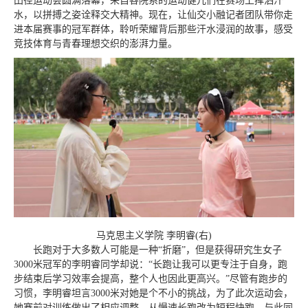
田径运动会圆满落幕，来自各院系的运动健儿们在赛场上挥洒汗
水，以拼搏之姿诠释交大精神。现在，让仙交小融记者团队带你走
进本届赛事的冠军群体，聆听荣耀背后那些汗水浸润的故事，感受
竞技体育与青春理想交织的澎湃力量。
马克思主义学院 李明睿(右)
长跑对于大多数人可能是一种“折磨”，但是获得研究生女子
3000米冠军的李明睿同学却说：“长跑让我可以更专注于自身，跑
步结束后学习效率会提高，整个人也因此更高兴。”尽管有跑步的
习惯，李明睿坦言3000米对她是个不小的挑战，为了此次运动会，
她
赛前
对训练做出了相应调整，从慢速长跑改为短程快跑。与此同