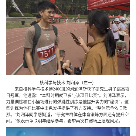
核科学与技术 刘润泽（左一）
来自核科学与技术博2406班的刘润泽斩获了研究生男子跳高项
目冠军。他透露：“本科时期就已参与该项目比赛”。刘润泽表示，
力量训练和在小操场进行的弹跳性训练是他提升实力的“秘诀”，这
些训练为他在比赛中
出色
发挥提供了有力支持。“整体竞争依旧激
烈。”刘润泽同学感慨道，“研究生群体在体育锻炼方面还有提升空
间。”他表示争取明年继续参与，希望再次在赛场上展现风采。