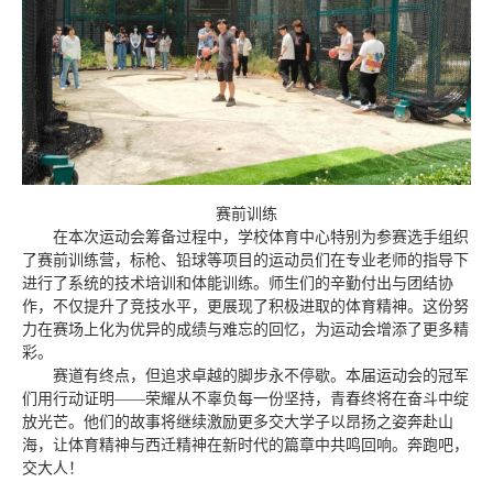
赛前训练
在本次运动会筹备过程中，学校体育中心特别为参赛选手组织
了赛前训练营，标枪、铅球等项目的运动员们在专业老师的指导下
进行了系统的技术培训和体能训练。师生们的辛勤付出与团结协
作，不仅提升了竞技水平，更展现了积极进取的体育精神。这份努
力在赛场上化为优异的成绩与难忘的回忆，为运动会增添了更多精
彩。
赛道有终点，但追求卓越的脚步永不停歇。本届运动会的冠军
们用行动证明——荣耀从不辜负每一份坚持，青春终将在奋斗中绽
放光芒。他们的故事将继续激励更多交大学子以昂扬之姿奔赴山
海，让体育精神与西迁精神在新时代的篇章中共鸣回响。奔跑吧，
交大人！