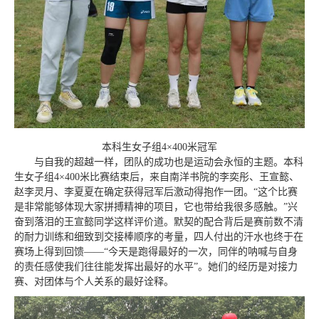
本科生女子组4
×
400米冠军
与自我的超越一样，团队的成功也是运动会永恒的主题。本科
生女子组4
×
400米比赛结束后，来自南洋书院的李奕彤、王宣懿、
赵李灵月、李夏夏在确定获得冠军后激动得抱作一团。“这个比赛
是非常能够体现大家拼搏精神的项目，它也带给我很多感触。”兴
奋到落泪的王宣懿同学这样评价道。默契的配合背后是赛前数不清
的耐力训练和细致到交接棒顺序的考量，四人付出的汗水也终于在
赛场上得到回馈——“今天是跑得最好的一次，同伴的呐喊与自身
的责任感使我们往往能发挥出最好的水平”。她们的经历是对接力
赛、对团体与个人关系的最好诠释。