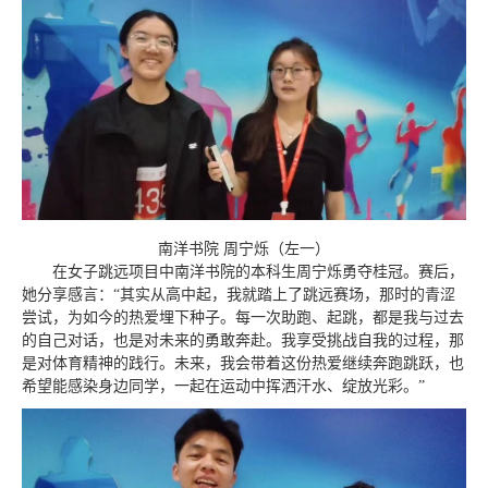
南洋书院 周宁烁（左一）
在女子跳远项目中南洋书院的本科生周宁烁勇夺桂冠。赛后，
她分享感言：“其实从高中起，我就踏上了跳远赛场，那时的青涩
尝试，为如今的热爱埋下种子。每一次助跑、起跳，都是我与过去
的自己对话，也是对未来的勇敢奔赴。我享受挑战自我的过程，那
是对体育精神的践行。未来，我会带着这份热爱继续奔跑跳跃，也
希望能感染身边同学，一起在运动中挥洒汗水、绽放光彩。”