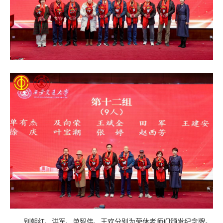
别朝红、洪军、单智伟、王欢分别为荣休老师们颁发纪念牌。