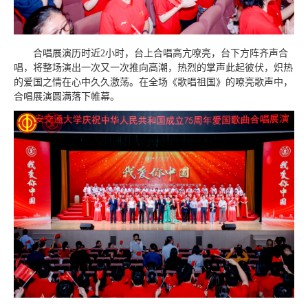
合唱展演历时近2小时，台上合唱高亢嘹亮，台下方阵齐声合
唱，将整场演出一次又一次推向高潮，热烈的掌声此起彼伏，炽热
的爱国之情在心中久久激荡。在全场《歌唱祖国》的嘹亮歌声中，
合唱展演圆满落下帷幕。