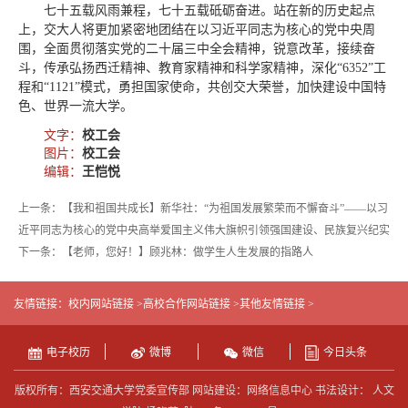
七十五载风雨兼程，七十五载砥砺奋进。站在新的历史起点
上，交大人将更加紧密地团结在以习近平同志为核心的党中央周
围，全面贯彻落实党的二十届三中全会精神，锐意改革，接续奋
斗，传承弘扬西迁精神、教育家精神和科学家精神，深化“6352”工
程和“1121”模式，勇担国家使命，共创交大荣誉，加快建设中国特
色、世界一流大学。
文字：
校工会
图片：
校工会
编辑：
王恺悦
上一条：【我和祖国共成长】新华社：“为祖国发展繁荣而不懈奋斗”——以习
近平同志为核心的党中央高举爱国主义伟大旗帜引领强国建设、民族复兴纪实
下一条：【老师，您好！】顾兆林：做学生人生发展的指路人
友情链接：
校内网站链接 >
高校合作网站链接 >
其他友情链接 >
电子校历
微博
微信
今日头条
版权所有：西安交通大学党委宣传部 网站建设：网络信息中心 书法设计： 人文