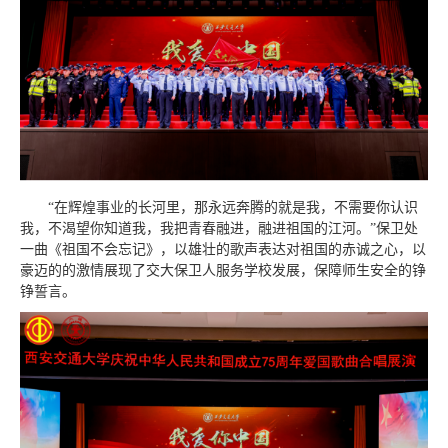
“在辉煌事业的长河里，那永远奔腾的就是我，不需要你认识
我，不渴望你知道我，我把青春融进，融进祖国的江河。”保卫处
一曲《祖国不会忘记》，以雄壮的歌声表达对祖国的赤诚之心，以
豪迈的的激情展现了交大保卫人服务学校发展，保障师生安全的铮
铮誓言。