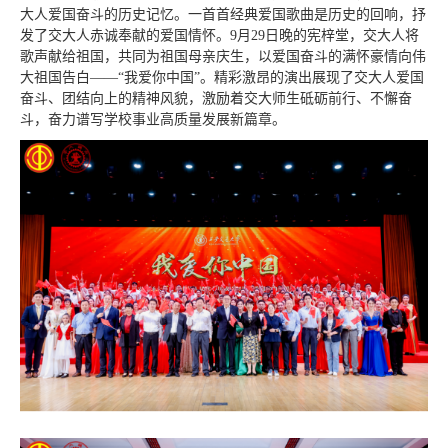
大人爱国奋斗的历史记忆。一首首经典爱国歌曲是历史的回响，抒
发了交大人赤诚奉献的爱国情怀。9月29日晚的宪梓堂，交大人将
歌声献给祖国，共同为祖国母亲庆生，以爱国奋斗的满怀豪情向伟
大祖国告白——“我爱你中国”。精彩激昂的演出展现了交大人爱国
奋斗、团结向上的精神风貌，激励着交大师生砥砺前行、不懈奋
斗，奋力谱写学校事业高质量发展新篇章。