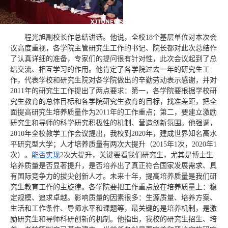
程光旭副校长作总结讲话。他说，全校18个基层单位对本次会
议高度重视，各学院主管研究生工作的书记、院长都对此次总结作
了认真详细的准备，专家们的提问很有针对性，此次会议起到了总
结交流、相互学习的作用。他肯定了各学院过去一年的研究生工
作，代表学校和研究生院对各学院做出的辛勤劳动表示感谢，并对
2011年的研究生工作提出了两点要求：第一，各学院要根据学校研
究生教育的总体目标和各学院研究生教育的目标，找准差距，把全
面提高研究生培养质量作为2011年的工作重点；第二，要建立激励
研究生和导师的科学研究积极性的机制、营造创新氛围。他强调，
2010年全校教学工作会议提出，我校到2020年，建成世界知名高水
平研究型大学；人才培养质量有两次大提升（2015年1次，2020年1
次）。
能否实现
2次大提升，关键要看我们研究生，尤其是博士生
培养质量是否显著提升，是否培养出了真正符合国家发展需求、具
有国际竞争力的拔尖创新人才。未来十年，提高培养质量是我们研
究生教育工作的主旋律。各学院要把工作重点放在培养质量上：稳
定规模、追求卓越。影响质量的因素很多：生源质量、培养方案、
生活和工作条件、导师水平和课题等，最关键的是培养机制，是激
励研究生和导师科研创新的机制。他指出，我校的研究生招生、培