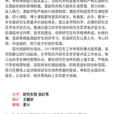
养、考核等制度已基本建立，当前任务就是要完善和严格实施研究
生激励机制和管理制度。激励导师努力提高生源质量、努力创新、
投入精力；激励学院严格执行规章制度；激励学院提高学位课程质
量，硕士课程、博士课程要有更高的层次，有难度。此外，要进一
步完善研究生质量评价指标体系，建立各学院科学、合理的研究生
奖学金评定办法。要通过建立科学有效的研究生奖学金评定办法、
抓课程考试作弊，促学风建设、培养研究生科学精神养成，杜绝抄
袭、造假等措施激励学生刻苦学习，形成研究生认真工作、专心科
研、你追我赶、努力成才的良好氛围。
程光旭副校长指出，2011年研究生工作考核的重点是质量，各
学院要立即行动起来，在学院召开研究生奖学金评定工作会议，制
订出科学合理的管理办法，要在研究生培养机制上做文章，严格执
行学校规章制度、采取有效的激励措施，积极营造科研创新氛围，
努力在整体上促进我校研究生培养质量的提高，争取在全国百优、
提名，以及省优、校优等指标上实现更大突破。
文字：
研究生院 吴红苇
图片：
王毓安
编辑：
星火