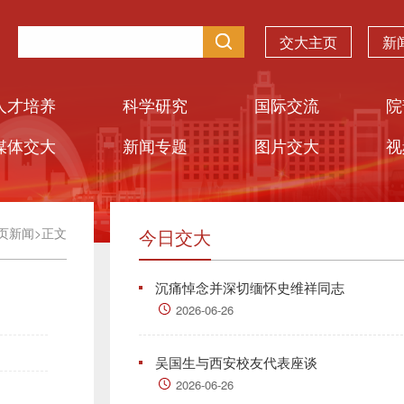
交大主页
新
人才培养
科学研究
国际交流
院
媒体交大
新闻专题
图片交大
视
页新闻
>
正文
今日交大
沉痛悼念并深切缅怀史维祥同志
2026-06-26
吴国生与西安校友代表座谈
2026-06-26