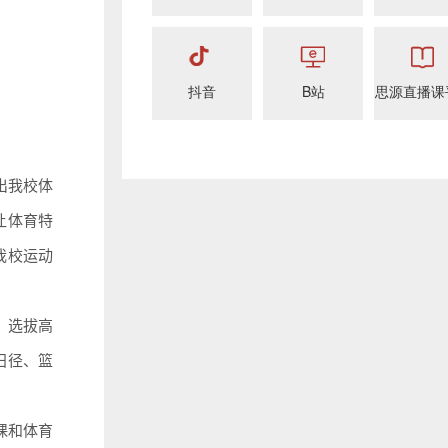
抖音
B站
思源直播课
出我校体
让体育特
我校运动
，选拔高
田径、篮
。
课和体育