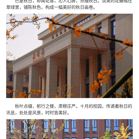
已是秋日，却闻花香，沁人心脾，点缀秋日。淡黄的花蜷缩在
翠绿里，铺陈秋色，构成一幅美好的秋日画卷。
秋叶点缀，躬行之楼，肃穆庄严。十月的校园，传递着秋日的
讯息，处处是风景，时时皆美好。