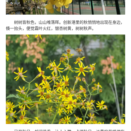
树树皆秋色，山山唯落晖。创新港里的秋悄悄地出现在身边，
倏一抬头，便觉霜叶火红，银杏树黄，树树秋声。