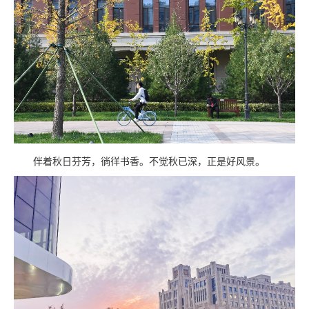
伴着秋日芬芳，徜徉书香。不觉秋已深，正是好风景。