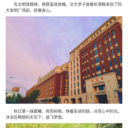
先文明其精神，再野蛮其体魄。交大学子提着轮滑鞋来到了四
大发明广场前，舒展身心。
秋日第一抹晨曦，照亮树梢，映着前进的路，点亮心中的光。
沐浴在畅想的天空下，放飞梦想。