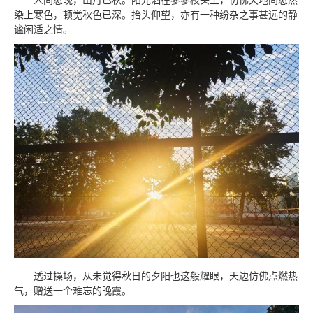
人间忽晚，山月已秋。阳光洒在寥寥枝头上，仿佛天地间忽然
染上寒色，顿觉秋色已深。抬头仰望，亦有一种纷杂之事甚远的静
谧闲适之情。
透过操场，从未觉得秋日的夕阳也这般耀眼，天边仿佛点燃热
气，赠送一个难忘的晚霞。