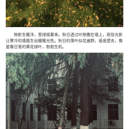
隙影生暖洋，葱绿摇春来。秋日透过叶隙撒在墙上，斑驳光影
让寒冷的墙面生出暖暖光色。秋日的落叶似花遍野，遥遥望去，像
是春日里的黄花绿叶，勃勃生机。