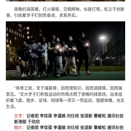
夜晚的涵英楼，灯火璀璨，交相辉映。似是灯塔，屹立于创新
港，引航着学子们刻苦奋进，求真务实。
“体育之效，至于强筋骨，因而增知识，因而调感情，因而强
意志。”交大学子们积极运动的热情点燃了夜晚的绿茵场，自发组
织着飞盘、跑步、足球、网球等一项又一项运动，强健体魄，充实
生活。
文字：
记者团 李佳葆 李谨娣 刘仕桢 张凌新 曹峻松 通讯社创
新港部 于欣欣
图片：
记者团 李佳葆 李谨娣 刘仕桢 张凌新 曹峻松 通讯社创