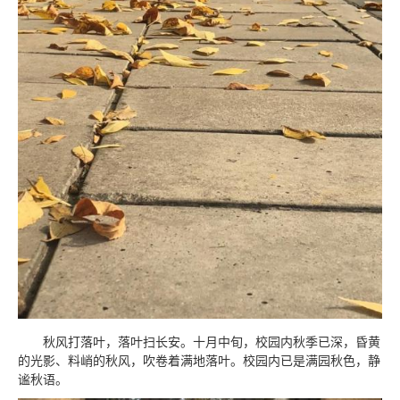
秋风打落叶，落叶扫长安。十月中旬，校园内秋季已深，昏黄
的光影、料峭的秋风，吹卷着满地落叶。校园内已是满园秋色，静
谧秋语。