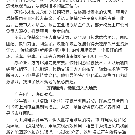
这份乐观背后，是他对技术的坚定信心。
硬核技术和成永红的长期积累，最终赢得资本的认可。项目先
后获得西交1896校友基金、英诺天使基金等投资机构的青睐。此
后，西安市人才基金、陕西工业技改基金牵头，部分校友上市公司
负责人跟投，推动项目一步步向前。
英诺天使基金合伙人肖毅认为，这个项目技术优势明显，团队
团结、执行力强、韧劲足。氢能在陕西发展有得天独厚的产业资源
优势，“传统能源+新能源+氢+重卡”的使用场景是一个很好的闭
环，成本、效率、市场等方面的诸多优势集于项目一身。
办企业，方向比努力更重要。依托固态储氢技术，团队最初围
绕氢气储运、电气能源、移动交通三大方向布局。随着技术验证不
断深入、行业需求持续变化，他们最终将产业化重点聚焦到电力能
源领域，找准了技术落地的核心赛道。
方向厘清，储氢进入大场景
广东阳江，海风劲吹。
今年初，宝武清能（阳江）绿氢产业园启动，探索建立全国首
创的海上风电直连制氢模式。为这一项目提供核心技术支撑的，正
是成永红团队。
海上风电资源丰富，但大量绿电难以消纳。“把绿电就地转化
为绿氢，再通过储氢、用氢实现高效利用，相当于为海上风电找到
新的能源载体和送出通道。”成永红介绍，这种模式可有效解决海