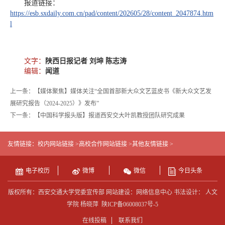
报道链接：
https://esb.sxdaily.com.cn/pad/content/202605/28/content_2047874.htm
l
文字：
陕西日报记者 刘坤 陈志涛
编辑：
闻道
上一条：【媒体聚焦】媒体关注“全国首部新大众文艺蓝皮书《新大众文艺发
展研究报告（2024-2025）》发布”
下一条：【中国科学报头版】报道西安交大叶凯教授团队研究成果
友情链接：
校内网站链接 >
高校合作网站链接 >
其他友情链接 >
电子校历
微博
微信
今日头条
版权所有：西安交通大学党委宣传部 网站建设：网络信息中心 书法设计： 人文
学院 杨晓萍
陕ICP备06008037号-5
在线投稿
联系我们