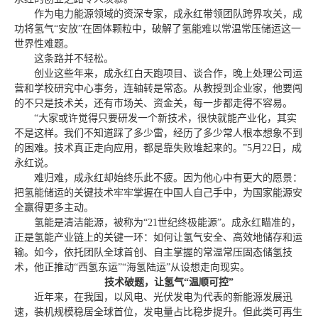
作为电力能源领域的资深专家，成永红带领团队跨界攻关，成
功将氢气“安放”在固体颗粒中，破解了氢能难以常温常压储运这一
世界性难题。
这条路并不轻松。
创业这些年来，成永红白天跑项目、谈合作，晚上处理公司运
营和学校研究中心事务，连轴转是常态。从教授到企业家，他要闯
的不只是技术关，还有市场关、资金关，每一步都走得不容易。
“大家或许觉得只要研发一个新技术，很快就能产业化，其实
不是这样。我们不知道踩了多少雷，经历了多少常人根本想象不到
的困难。技术真正走向应用，都是靠失败堆起来的。”5月22日，成
永红说。
难归难，成永红却始终乐此不疲。因为他心中有更大的愿景：
把氢能储运的关键技术牢牢掌握在中国人自己手中，为国家能源安
全赢得更多主动。
氢能是清洁能源，被称为“21世纪终极能源”。成永红瞄准的，
正是氢能产业链上的关键一环：如何让氢气安全、高效地储存和运
输。如今，依托团队全球首创、自主掌握的常温常压固态储氢技
术，他正推动“西氢东运”“海氢陆运”从设想走向现实。
技术破题，让氢气“温顺可控”
近年来，在我国，以风电、光伏发电为代表的新能源发展迅
速，装机规模稳居全球首位，发电量占比稳步提升。但此类可再生