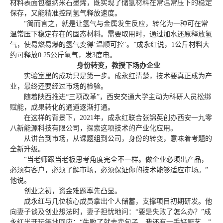
材料表面包覆纳米石墨烯，既实现了储氢材料在常温常压下的稳定
保存，又能精准控制氢气释放速度。
“简而言之，就是让氢气与金属发生反应，转化为一种可在常
温常压下稳定存在的固态材料。需要取用时，通过加水还原释放氢
气，使易燃易爆的氢气变得‘温顺可控’。”成永红说，1公斤材料大
约可释放0.25公斤氢气，发3度电。
身份转变，教授下场办企业
实验室里的成功只是第一步。成永红清楚，技术要真正成为产
业，最终还要经过市场的检验。
随着陕西推进“三项改革”，西安交通大学主动为科研人员松绑
赋能，成果转化的通道逐渐打通。
在这样的背景下，2021年，成永红联合张锦英创办西安一九零
八新能源科技有限公司，探索这项技术的产业化应用。
从讲台到市场，从课题组到公司，身份的转变，意味着考题的
全新升级。
“当老师跟当老板思考角度完全不一样。做企业必须出产品，
必须有客户，必须了解市场，必须保证你的技术能够适应市场。”
他说。
创业之初，资金难题率先凸显。
成永红与几位核心成员拿出个人储蓄，支撑项目初期研发。他
向妻子谈及创业想法时，妻子担忧地问：“要是失败了怎么办？”成
永红半开玩笑地回应：“失败了就去卖包子，我还有一手好厨艺。”