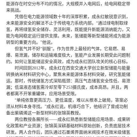
能源存在时空分布不均的情况，大规模并入电网后，给电网稳定带
来挑战。
凭借在电力能源领域数十年的深厚积累，成永红敏锐意识到，
未来能源安全的解法不止于传统电力系统内部。“通过绿电制取绿
氢，再将绿氢安全储存、灵活利用，既能提升新能源消纳能力，又
能为电网稳定运行提供支撑。未来，氢储能等新型储能将成为能源
转型的重要方向。”他说。
但氢气并不好“驯服”。作为世界上最轻的气体，它易燃、易
爆、易泄漏，储存和运输难度极大，氢能产业发展长期受此问题制
约。如何让氢能储运安全高效，成为成永红团队攻关的核心目标。
时间回到2012年，成永红在西安交通大学创立新型储能与能量
转换纳米材料研究中心，聚焦未来能源体系材料突破，研究氢能储
运。那时，传统储氢方式深陷瓶颈：高压气态储氢安全性低、易泄
漏；低温液态储氢需冷却至零下253摄氏度，成本高昂。并且，两
者都离不开笨重罐体，应用场景受限。
“单纯依靠更高压力、更低温度，难以从根本上破局，答案必
须从材料本身寻找。”成永红说。机缘巧合下，他结识了曾成功制
备出紫磷烯这一新型材料的张锦英教授。
两位教授各展所长——成永红熟悉新型储能应用场景、成果转
化政策和产业资源；张锦英深耕基础材料原始创新，负责底层技术
研发。两人合作后，团队通过石墨烯界面纳米阀技术在微米级储氢