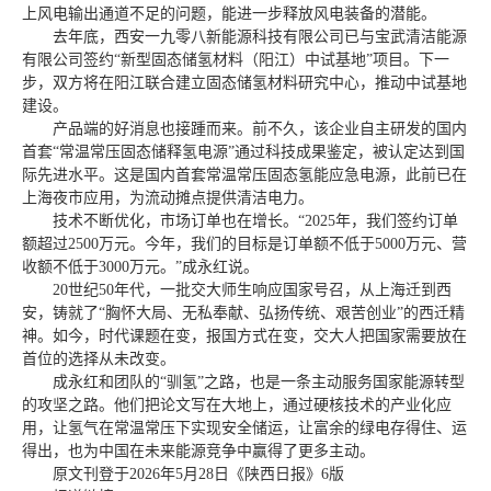
上风电输出通道不足的问题，能进一步释放风电装备的潜能。
去年底，西安一九零八新能源科技有限公司已与宝武清洁能源
有限公司签约“新型固态储氢材料（阳江）中试基地”项目。下一
步，双方将在阳江联合建立固态储氢材料研究中心，推动中试基地
建设。
产品端的好消息也接踵而来。前不久，该企业自主研发的国内
首套“常温常压固态储释氢电源”通过科技成果鉴定，被认定达到国
际先进水平。这是国内首套常温常压固态氢能应急电源，此前已在
上海夜市应用，为流动摊点提供清洁电力。
技术不断优化，市场订单也在增长。“2025年，我们签约订单
额超过2500万元。今年，我们的目标是订单额不低于5000万元、营
收额不低于3000万元。”成永红说。
20世纪50年代，一批交大师生响应国家号召，从上海迁到西
安，铸就了“胸怀大局、无私奉献、弘扬传统、艰苦创业”的西迁精
神。如今，时代课题在变，报国方式在变，交大人把国家需要放在
首位的选择从未改变。
成永红和团队的“驯氢”之路，也是一条主动服务国家能源转型
的攻坚之路。他们把论文写在大地上，通过硬核技术的产业化应
用，让氢气在常温常压下实现安全储运，让富余的绿电存得住、运
得出，也为中国在未来能源竞争中赢得了更多主动。
原文刊登于2026年5月28日《陕西日报》6版