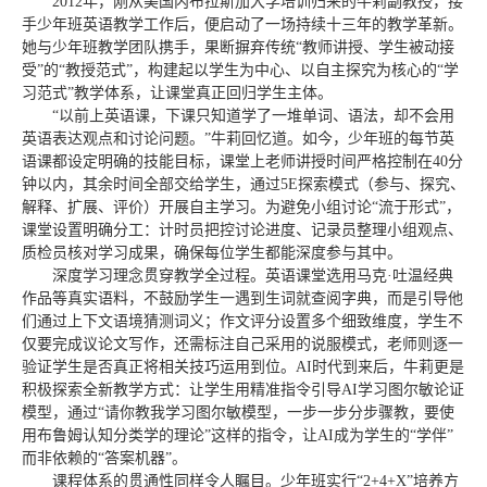
2012年，刚从美国内布拉斯加大学培训归来的牛莉副教授，接
手少年班英语教学工作后，便启动了一场持续十三年的教学革新。
她与少年班教学团队携手，果断摒弃传统“教师讲授、学生被动接
受”的“教授范式”，构建起以学生为中心、以自主探究为核心的“学
习范式”教学体系，让课堂真正回归学生主体。
“以前上英语课，下课只知道学了一堆单词、语法，却不会用
英语表达观点和讨论问题。”牛莉回忆道。如今，少年班的每节英
语课都设定明确的技能目标，课堂上老师讲授时间严格控制在40分
钟以内，其余时间全部交给学生，通过5E探索模式（参与、探究、
解释、扩展、评价）开展自主学习。为避免小组讨论“流于形式”，
课堂设置明确分工：计时员把控讨论进度、记录员整理小组观点、
质检员核对学习成果，确保每位学生都能深度参与其中。
深度学习理念贯穿教学全过程。英语课堂选用马克·吐温经典
作品等真实语料，不鼓励学生一遇到生词就查阅字典，而是引导他
们通过上下文语境猜测词义；作文评分设置多个细致维度，学生不
仅要完成议论文写作，还需标注自己采用的说服模式，老师则逐一
验证学生是否真正将相关技巧运用到位。AI时代到来后，牛莉更是
积极探索全新教学方式：让学生用精准指令引导AI学习图尔敏论证
模型，通过“请你教我学习图尔敏模型，一步一步分步骤教，要使
用布鲁姆认知分类学的理论”这样的指令，让AI成为学生的“学伴”
而非依赖的“答案机器”。
课程体系的贯通性同样令人瞩目。少年班实行“2+4+X”培养方