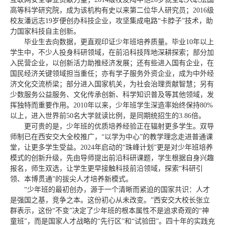
高等科学研究院，成为该机构有史以来第二位华人研究员；2016级
校友潘远志19岁便创办科技企业，攻坚集成电路“卡脖子”技术，助
力国家科技自主创新。
毕业生去向数据，更直观印证少年班培养质量。毕业10年以上
学生中，不少人投身科研领域，在前沿科技阵地深耕探索；部分加
入民营企业，以创新活力助推经济发展；还有些进入国有企业，在
国民经济关键领域担当重任；亦有学子服务外资企业，成为中外经
济文化交流桥梁；部分进入国家机关，为社会治理贡献智慧；另有
少数服务公益服务、文化传承创新、科学知识普及等其他领域，发
挥独特而重要作用。2010年以来，少年班学生深造率始终保持80%
以上，进入世界前50名大学就读比例，是同期统招生的3.86倍。
更可贵的是，少年班的优质培养经验正在辐射更多学生。双导
师制已在西安交大全校推广，“以学为中心”的教学理念走进普通课
堂，让更多学生受益。2024年启动的“珠峰计划”更是对少年班培养
模式的创新升级，先由导师提出前沿科研课题，学生根据自身兴趣
报名，师生双选，让学生更早接触科技前沿领域，探索“科研引
领、本博贯通”的拔尖人才培养新模式。
“少年班的最初创办，源于一个清晰而紧迫的国家共识：人才
是强国之基，竞争之本。这份初心从未改变。”西安交大校长张立
群表示，这份“不变”决定了少年班的根本属性不是追求奇观的“神
童班”，而是国家人才战略的“先行区”和“试验田”。四十年的实践充