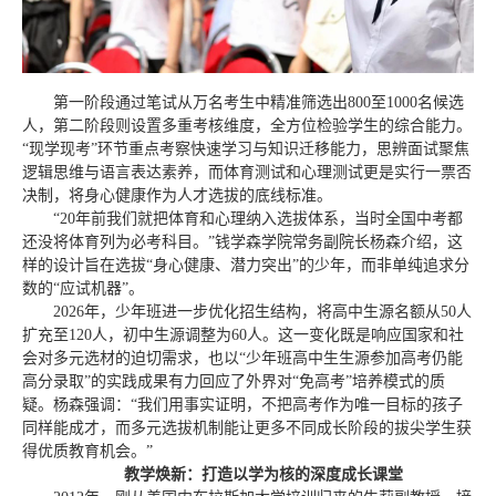
第一阶段通过笔试从万名考生中精准筛选出800至1000名候选
人，第二阶段则设置多重考核维度，全方位检验学生的综合能力。
“现学现考”环节重点考察快速学习与知识迁移能力，思辨面试聚焦
逻辑思维与语言表达素养，而体育测试和心理测试更是实行一票否
决制，将身心健康作为人才选拔的底线标准。
“20年前我们就把体育和心理纳入选拔体系，当时全国中考都
还没将体育列为必考科目。”钱学森学院常务副院长杨森介绍，这
样的设计旨在选拔“身心健康、潜力突出”的少年，而非单纯追求分
数的“应试机器”。
2026年，少年班进一步优化招生结构，将高中生源名额从50人
扩充至120人，初中生源调整为60人。这一变化既是响应国家和社
会对多元选材的迫切需求，也以“少年班高中生生源参加高考仍能
高分录取”的实践成果有力回应了外界对“免高考”培养模式的质
疑。杨森强调：“我们用事实证明，不把高考作为唯一目标的孩子
同样能成才，而多元选拔机制能让更多不同成长阶段的拔尖学生获
得优质教育机会。”
教学焕新：打造以学为核的深度成长课堂