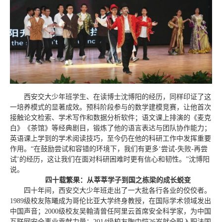
西安交大少年班学生、在读博士沈博阳的经历，同样印证了这
一培养模式的显著成效。预科阶段参与的数学建模竞赛，让他首次
接触论文检索、学术写作和数据分析软件；语文课上排演的《麦克
白》《茶馆》等经典剧目，锻炼了他的语言表达与团队协作能力；
英语课上学到的学术阅读技巧，至今仍在他的科研工作中发挥重要
作用。“在鼓励尝试和容错的环境下，我们有更多‘尝试-失败-再尝
试’的经历，这让我们在面对科研困难时更有信心和韧性。”沈博阳
说。
四十载繁果：从莘莘学子到国之栋梁的成长蜕变
四十年间，西安交大少年班走出了一大批各行各业的佼佼者。
1989级校友陈曦成为哥伦比亚大学终身教授，在国际学术领域发出
中国声音；2000级校友吴翰清曾任阿里云首席安全科学家，为中国
互联网安全事业贡献力量；2014级校友陶中恺26岁就全职入职法国