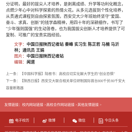
分证明，最好的拔尖人才培养，是剥离成绩、升学等功利化概念，
点燃少年心中对科学探索的热情火花。从多元选拔到个性化培养，
从贯通式课程到自由探索氛围，西安交大少年班始终坚守“爱国、
奋斗、求真、创新”的钱学森精神，用四十年的深耕细作，书写了
“少年强则国强”的生动答卷，也为我国拔尖创新人才培养提供了可
复制、可推广的宝贵实践经验。
文字：
中国日报陕西记者站 秦峰 实习生 陈芷若 马楠 马沂
林；通讯员 王娟
图片：
中国日报陕西记者站
编辑：
闻道
上一条：【中国科学报】陆根书：高校应切实化解大学生的“创业恐惧”
下一条：【陕西日报】西安交大联合相关单位研制国际首台800千伏/80千安大
容量断路器
友情链接：
校内网站链接 >
高校合作网站链接 >
其他友情链接 >
电子校历
微博
微信
今日头条