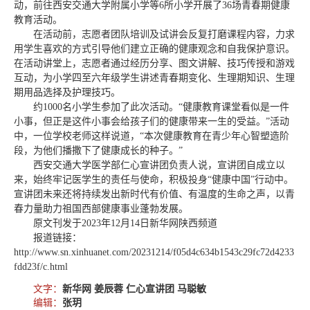
动，前往西安交通大学附属小学等6所小学开展了36场青春期健康
教育活动。
在活动前，志愿者团队培训及试讲会反复打磨课程内容，力求
用学生喜欢的方式引导他们建立正确的健康观念和自我保护意识。
在活动讲堂上，志愿者通过经历分享、图文讲解、技巧传授和游戏
互动，为小学四至六年级学生讲述青春期变化、生理期知识、生理
期用品选择及护理技巧。
约1000名小学生参加了此次活动。“健康教育课堂看似是一件
小事，但正是这件小事会给孩子们的健康带来一生的受益。”活动
中，一位学校老师这样说道，“本次健康教育在青少年心智塑造阶
段，为他们播撒下了健康成长的种子。”
西安交通大学医学部仁心宣讲团负责人说，宣讲团自成立以
来，始终牢记医学生的责任与使命，积极投身“健康中国”行动中。
宣讲团未来还将持续发出新时代有价值、有温度的生命之声，以青
春力量助力祖国西部健康事业蓬勃发展。
原文刊发于2023年12月14日新华网陕西频道
报道链接：
http://www.sn.xinhuanet.com/20231214/f05d4c634b1543c29fc72d4233
fdd23f/c.html
文字：
新华网 姜辰蓉 仁心宣讲团 马聪敏
编辑：
张玥