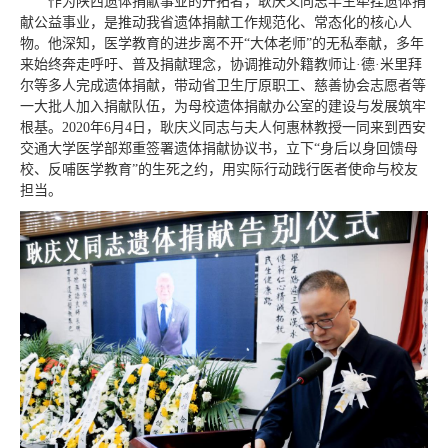
作为陕西遗体捐献事业的开拓者，耿庆义同志半生牵挂遗体捐
献公益事业，是推动我省遗体捐献工作规范化、常态化的核心人
物。他深知，医学教育的进步离不开“大体老师”的无私奉献，多年
来始终奔走呼吁、普及捐献理念，协调推动外籍教师让·德·米里拜
尔等多人完成遗体捐献，带动省卫生厅原职工、慈善协会志愿者等
一大批人加入捐献队伍，为母校遗体捐献办公室的建设与发展筑牢
根基。2020年6月4日，耿庆义同志与夫人何惠林教授一同来到西安
交通大学医学部郑重签署遗体捐献协议书，立下“身后以身回馈母
校、反哺医学教育”的生死之约，用实际行动践行医者使命与校友
担当。