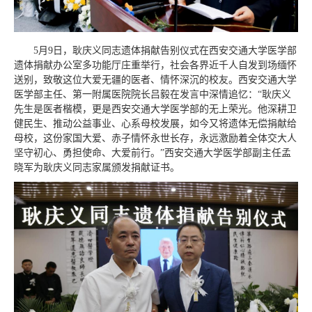
5月9日，耿庆义同志遗体捐献告别仪式在西安交通大学医学部
遗体捐献办公室多功能厅庄重举行，社会各界近千人自发到场缅怀
送别，致敬这位大爱无疆的医者、情怀深沉的校友。西安交通大学
医学部主任、第一附属医院院长吕毅在发言中深情追忆：“耿庆义
先生是医者楷模，更是西安交通大学医学部的无上荣光。他深耕卫
健民生、推动公益事业、心系母校发展，如今又将遗体无偿捐献给
母校，这份家国大爱、赤子情怀永世长存，永远激励着全体交大人
坚守初心、勇担使命、大爱前行。”西安交通大学医学部副主任孟
晓军为耿庆义同志家属颁发捐献证书。