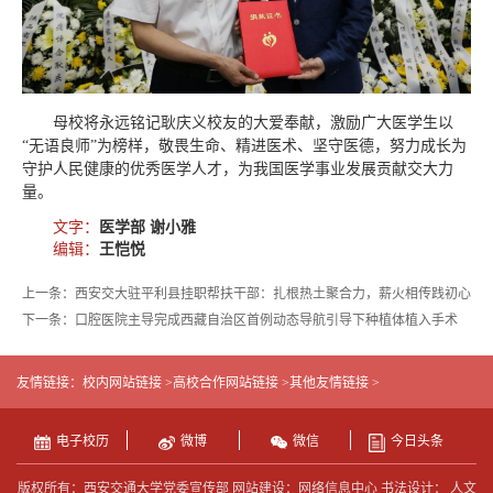
母校将永远铭记耿庆义校友的大爱奉献，激励广大医学生以
“无语良师”为榜样，敬畏生命、精进医术、坚守医德，努力成长为
守护人民健康的优秀医学人才，为我国医学事业发展贡献交大力
量。
文字：
医学部 谢小雅
编辑：
王恺悦
上一条：西安交大驻平利县挂职帮扶干部：扎根热土聚合力，薪火相传践初心
下一条：口腔医院主导完成西藏自治区首例动态导航引导下种植体植入手术
友情链接：
校内网站链接 >
高校合作网站链接 >
其他友情链接 >
电子校历
微博
微信
今日头条
版权所有：西安交通大学党委宣传部 网站建设：网络信息中心 书法设计： 人文