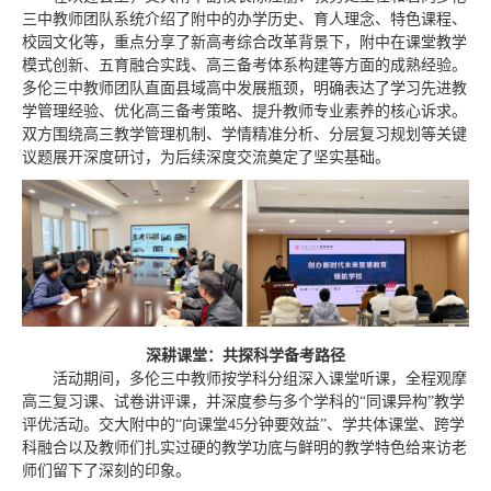
三中教师团队系统介绍了附中的办学历史、育人理念、特色课程、
校园文化等，重点分享了新高考综合改革背景下，附中在课堂教学
模式创新、五育融合实践、高三备考体系构建等方面的成熟经验。
多伦三中教师团队直面县域高中发展瓶颈，明确表达了学习先进教
学管理经验、优化高三备考策略、提升教师专业素养的核心诉求。
双方围绕高三教学管理机制、学情精准分析、分层复习规划等关键
议题展开深度研讨，为后续深度交流奠定了坚实基础。
深耕课堂：共探科学备考路径
活动期间，多伦三中教师按学科分组深入课堂听课，全程观摩
高三复习课、试卷讲评课，并深度参与多个学科的“同课异构”教学
评优活动。交大附中的“向课堂45分钟要效益”、学共体课堂、跨学
科融合以及教师们扎实过硬的教学功底与鲜明的教学特色给来访老
师们留下了深刻的印象。