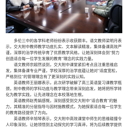
多伦三中的各学科老师纷纷表示收获颇丰。语文教师梁明月表
示，交大附中教师教学功底扎实、文本解读精准，集体备课高效严
谨，深厚的治学传统孕育了优质教学风格，让她深刻体会到“努力
创造适合每一位学生发展的教育”理念的实践力量。
语文教师宗超然谈到，交大附中课堂紧扣考点且注重思维启
发，集体备课专业严谨，学校深厚的治学底蕴让她对“适度宽松，
严格到位”的管理理念有了更深刻的实践认知。
英语教师王丽娜表示，此次研学破解了高三英语复习课教学瓶
颈，附中教师的学科功底与教学理念带来深刻启发，她将把所学转
化为教学实践，让先进理念在本校落地生根。
英语教师赵秀娟感慨，深刻感受到交大附中“适合教育”的魅
力，其精准的分层指导与因材施教模式，为她探索适合每一位学生
的教育路径提供了方向。
英语教师辛旭琴表示，交大附中高效课堂中师生的思维碰撞令
人印象深刻，让她领悟到主动探究的学习真谛，将为后续教学提供