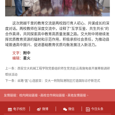
这次跨越千里的教育交流是两校践行育人初心、共谋成长的深
度对话。两校教师在深度交流中，诠释了“互学互鉴、共生共长”的
合作真谛，共同探索高中教育高质量发展之路。交大附中将继续发
挥优质教育资源的辐射和示范作用，积极承担社会责任，为推动县
域普通高中振兴、促进基础教育优质均衡发展注入新活力。
文字：
附中
编辑：
星火
上一条：西安交大机械工程学院党委组织师生党员赴云南施甸县开展寒假调研
帮扶活动
下一条：丝路“医”心连欧亚：交大一附院陆港院区打造国际诊疗新范式
友情链接：
校内网站链接 >
高校合作网站链接 >
其他友情链接 >
电子校历
微博
微信
今日头条