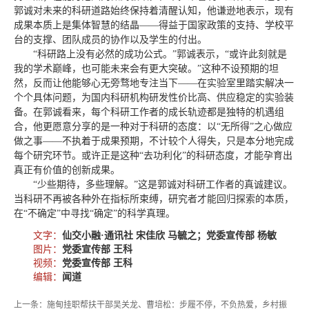
郭诚对未来的科研道路始终保持着清醒认知，他谦逊地表示，现有
成果本质上是集体智慧的结晶——得益于国家政策的支持、学校平
台的支撑、团队成员的协作以及学生的付出。
“科研路上没有必然的成功公式。”郭诚表示，“或许此刻就是
我的学术巅峰，也可能未来会有更大突破。”这种不设预期的坦
然，反而让他能够心无旁骛地专注当下——在实验室里踏实解决一
个个具体问题，为国内科研机构研发性价比高、供应稳定的实验装
备。在郭诚看来，每个科研工作者的成长轨迹都是独特的机遇组
合，他更愿意分享的是一种对于科研的态度：以“无所得”之心做应
做之事——不执着于成果预期，不计较个人得失，只是本分地完成
每个研究环节。或许正是这种“去功利化”的科研态度，才能孕育出
真正有价值的创新成果。
“少些期待，多些理解。”这是郭诚对科研工作者的真诚建议。
当科研不再被各种外在指标所束缚，研究者才能回归探索的本质，
在“不确定”中寻找“确定”的科学真理。
文字：
仙交小融·通讯社 宋佳欣 马毓之；党委宣传部 杨敏
图片：
党委宣传部 王科
视频：
党委宣传部 王科
编辑：
闻道
上一条：施甸挂职帮扶干部吴关龙、曹培松：步履不停，不负热爱，乡村振