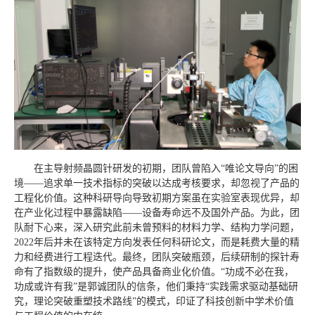
在主导射频晶圆针研发的初期，团队曾陷入“唯论文导向”的困
境——追求单一技术指标的突破以达成考核要求，却忽视了产品的
工程化价值。这种科研导向导致初期方案虽在实验室表现优异，却
在产业化过程中暴露缺陷——设备寿命远不及国外产品。为此，团
队耐下心来，深入研究此前未曾预料的材料力学、结构力学问题，
2022年后并未在该特定方向发表任何科研论文，而是耗费大量的精
力和经费进行工程迭代。最终，团队突破瓶颈，后续研制的探针寿
命有了指数级的提升，使产品具备商业化价值。“功成不必在我，
功成或许有我”是郭诚团队的信条，他们秉持“实践需求驱动基础研
究，理论突破重塑技术路线”的模式，印证了科技创新中学术价值