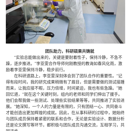
团队助力，科研硕果共铸就
“实验总能做出来的，关键是要耐着性子，保持冷静，不急不
躁，逐步推进。”李亚雯合作导师何刚教授的教诲如春风化雨，激
励着李亚雯保持冷静，稳步前行。
在科研道路上，李亚雯深刻体会到了团队合作的重要性。“记
得有段时间，我的研究成果稍微有了眉目，但是需要做的测试接踵
而来，让我应接不暇，压力倍增，时间紧迫，我也有些急躁。”她
回忆道，“就在这个关键时刻，组内的老师和同学们伸出了援手。
他们会帮我做一些测试、处理些实验结果等等，共同推进了实验进
展。”她深知，一个人的力量是有限的，只有团结一心、共同奋斗
才能创造出更加辉煌的成就。因此，在从事科研的过程中，她始终
与团队成员保持着紧密的联系和合作，无论是实验设计、数据分析
还是论文撰写等环节，都积极与团队成员沟通交流，互相学习，共