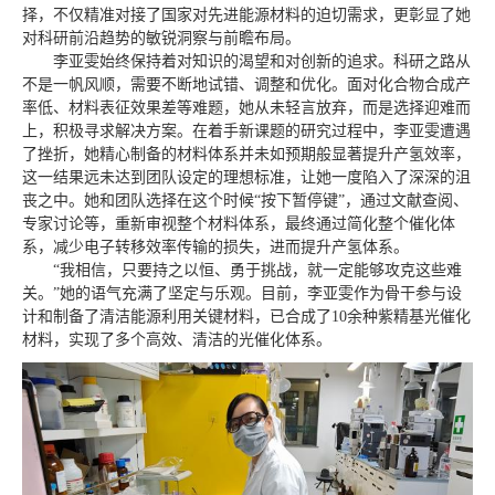
择，不仅精准对接了国家对先进能源材料的迫切需求，更彰显了她
对科研前沿趋势的敏锐洞察与前瞻布局。
李亚雯始终保持着对知识的渴望和对创新的追求。科研之路从
不是一帆风顺，需要不断地试错、调整和优化。面对化合物合成产
率低、材料表征效果差等难题，她从未轻言放弃，而是选择迎难而
上，积极寻求解决方案。在着手新课题的研究过程中，李亚雯遭遇
了挫折，她精心制备的材料体系并未如预期般显著提升产氢效率，
这一结果远未达到团队设定的理想标准，让她一度陷入了深深的沮
丧之中。她和团队选择在这个时候“按下暂停键”，通过文献查阅、
专家讨论等，重新审视整个材料体系，最终通过简化整个催化体
系，减少电子转移效率传输的损失，进而提升产氢体系。
“我相信，只要持之以恒、勇于挑战，就一定能够攻克这些难
关。”她的语气充满了坚定与乐观。目前，李亚雯作为骨干参与设
计和制备了清洁能源利用关键材料，已合成了10余种紫精基光催化
材料，实现了多个高效、清洁的光催化体系。