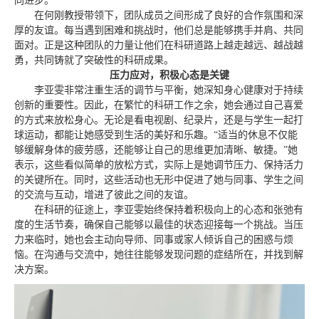
同进步。
在何刚教授带领下，团队成员之间形成了良好的合作氛围和深
厚的友谊。每当遇到困难和挑战时，他们总是能够携手并肩、共同
面对。正是这种团队的力量让他们在科研道路上越走越远、越战越
勇，共同铸就了突破性的科研成果。
压力应对，积极心态是关键
李亚雯非常注重生活的调节与平衡，她深知身心健康对于持续
创新的重要性。因此，在繁忙的科研工作之余，她会通过自己喜爱
的方式来放松身心。无论是看电视剧、纪录片，还是与学生一起打
球运动，都能让她感受到生活的美好和乐趣。“适当的休息不仅能
够缓解身体的疲劳感，还能够让自己的思维更加清晰、敏捷。”她
表示，这些看似简单的放松方式，实际上是她调节压力、保持活力
的关键所在。同时，这些活动也无形中促进了她与同事、学生之间
的交流与互动，增进了彼此之间的友谊。
在科研的征途上，李亚雯始终保持着积极向上的心态和张弛有
度的生活节奏，确保自己能够以最佳的状态迎接每一个挑战。当压
力来临时，她也会主动向导师、同事或家人倾诉自己的困惑与烦
恼。在沟通与交流中，她往往能够发现问题的症结所在，并找到解
决方案。