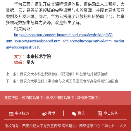
华为云面向师生开放其课程资源体系，提供涵盖人工智能、大
数据、云计算等前沿领域的完整课程与实验资源，并配套真实项目
案例及开发环境。同时，华为云搭建了开放的科研协同平台，共享
多领域数据集与算力资源。欢迎师生了解。
相关网址：
https://devstation.connect.huaweicloud.com/devdesktop/h5?
utm_source=gaoxiaodspace&utm_adplace=educooperative&utm_mediu
m=educooperative16
文字：
未来技术学院
编辑：
星火
上一条：西安交大本科生积极参加《药理学》科普活动并斩获佳绩
下一条：西安交大学生红十字协会与交点工作室联合举办急救知识游园会
友情链接：
校内网站链接 >
高校合作网站链接 >
其他友情链接 >
电子校历
微博
微信
今日头条
版权所有：西安交通大学党委宣传部 网站建设：网络信息中心 书法设计： 人文