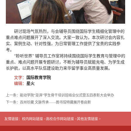
研讨现场气氛热烈，与会辅导员围绕国际学生精细化管理中的
重点难点问题展开了深入交流。大家一致认为，本次研讨会内容扎
实、案例生动、针对性强，为日常管理工作提供了宝贵的实践参
考。
“聆听世界” 辅导员工作室将持续围绕国际学生教育与管理中的
重点、难点问题开展专题研讨，不断为辅导员赋能充电、为学生成
长护航，以高水平队伍建设助力来华留学事业高质量发展。
文字：
国际教育学院
编辑：
星火
上一条：能动学院“澎湃”学生骨干培训班结业仪式暨五四表彰大会举办
下一条：百卅珍藏 文脉传承——图书馆特藏展开卷启新
友情链接：
校内网站链接 >
高校合作网站链接 >
其他友情链接 >