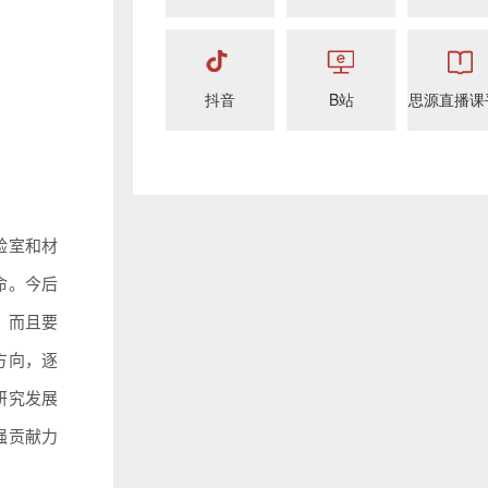
抖音
B站
思源直播课
验室和材
命。今后
，而且要
方向，逐
研究发展
强贡献力