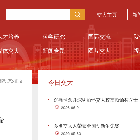
交大主页
新
人才培养
科学研究
国际交流
院
媒体交大
新闻专题
图片交大
视
部动态
>
正文
今日交大
沉痛悼念并深切缅怀交大校友顾诵芬院士
2026-06-01
命
多名交大人荣获全国创新争先奖
2026-05-30