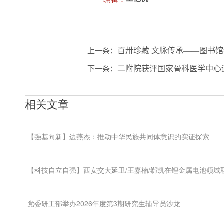
百卅珍藏 文脉传承——图书
上一条：
二附院获评国家骨科医学中心
下一条：
相关文章
【强基向新】边燕杰：推动中华民族共同体意识的实证探索
【科技自立自强】西安交大延卫/王嘉楠/郗凯在锂金属电池领域
党委研工部举办2026年度第3期研究生辅导员沙龙