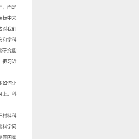
”，而是
坐标中来
这对我们
设和学科
础研究能
，把习近
体如何让
用上。科
于材料科
础科学问
康等国家