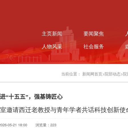
主页新闻
要闻聚焦
人物风采
社会服务
当前位置：
新闻网首页
>
院部动态
>
院
进“十五五”，强基铸匠心
室邀请西迁老教授与青年学者共话科技创新使
6-05-21 18:00
浏览量：
223