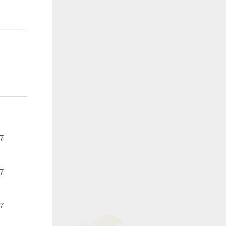
7
7
7