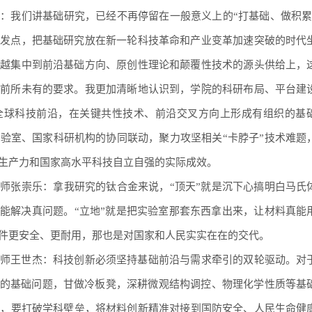
授：
我们讲基础研究，已经不再停留在一般意义上的“打基础、做积累
出发点，把基础研究放在新一轮科技革命和产业变革加速突破的时代
来越集中到前沿基础方向、原创性理论和颠覆性技术的源头供给上，
了前所未有的要求。我更加清晰地认识到，学院的科研布局、平台建
全球科技前沿，在关键共性技术、前沿交叉方向上形成有组织的基
验室、国家科研机构的协同联动，聚力攻坚相关“卡脖子”技术难题
生产力和国家高水平科技自立自强的实际成效。
教师张崇乐：
拿我研究的钛合金来说，“顶天”就是沉下心搞明白马氏
才能解决真问题。“立地”就是把实验室那套东西拿出来，让材料真能
件更安全、更耐用，那也是对国家和人民实实在在的交代。
师王世杰
：科技创新必须坚持基础前沿与需求牵引的双轮驱动。对
”的基础问题，甘做冷板凳，深耕微观结构调控、物理化学性质等基
方面，要打破学科壁垒，将材料创新精准对接到国防安全、人民生命健