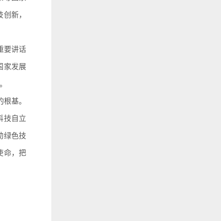
技创新，
重要讲话
国家发展
。
的根基。
科技自立
动绿色技
使命，把