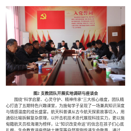
图2 支教团队开展实地调研与座谈会
围绕“科学启蒙、心灵守护、精神传承”三大核心维度，团队精
心打造了五期特色兴趣课堂，为施甸学子呈现了一场兼具知识深度
与情感温度的成长盛宴。航天科普课从古今航天探索故事切入，用
通俗比喻拆解复杂原理，以歼击机技术迭代展现科技实力，更以施
甸籍航天员桂海潮为榜样，让“知识改变命运”的信念在孩子们心底
扎根。生命教育讲座借破土嫩芽等自然案例传递生命敬畏，通过