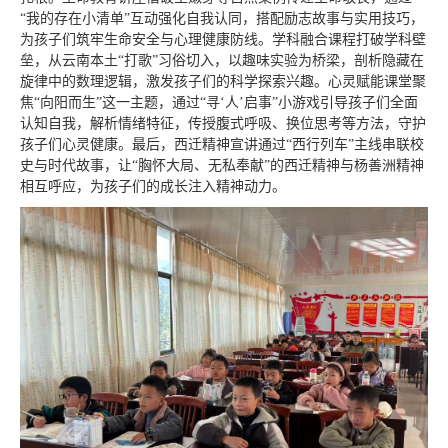
“我的存在小清单”互动强化自我认同，搭配励志故事与实用技巧，
为孩子们筑牢生命安全与心理健康防线。学科融合课程打破学科壁
垒，从云南本土“打歌”习俗切入，以趣味实验为桥梁，剖析隐藏在
旋律中的数理逻辑，激发孩子们的科学探索兴趣。心灵赋能课堂聚
焦“向阳而生”这一主题，通过“寻‘人’启事”小游戏引导孩子们全面
认知自我，解析情绪特征，传授腹式呼吸、换位思考等方法，守护
孩子们心灵健康。最后，西迁精神宣讲通过“西行列车”主线串联校
史与时代故事，让“胸怀大局、无私奉献”的西迁精神与杨善洲精神
相互呼应，为孩子们的成长注入精神动力。