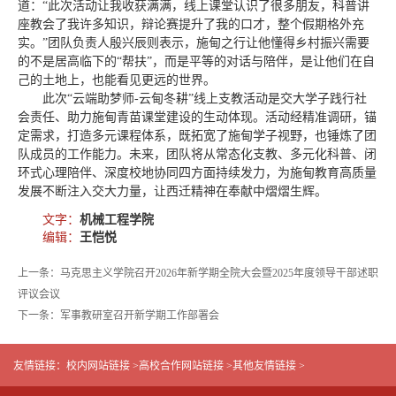
道：“此次活动让我收获满满，线上课堂认识了很多朋友，科普讲
座教会了我许多知识，辩论赛提升了我的口才，整个假期格外充
实。”团队负责人殷兴辰则表示，施甸之行让他懂得乡村振兴需要
的不是居高临下的“帮扶”，而是平等的对话与陪伴，是让他们在自
己的土地上，也能看见更远的世界。
此次“云端助梦师-云甸冬耕”线上支教活动是交大学子践行社
会责任、助力施甸青苗课堂建设的生动体现。活动经精准调研，锚
定需求，打造多元课程体系，既拓宽了施甸学子视野，也锤炼了团
队成员的工作能力。未来，团队将从常态化支教、多元化科普、闭
环式心理陪伴、深度校地协同四方面持续发力，为施甸教育高质量
发展不断注入交大力量，让西迁精神在奉献中熠熠生辉。
文字：
机械工程学院
编辑：
王恺悦
上一条：马克思主义学院召开2026年新学期全院大会暨2025年度领导干部述职
评议会议
下一条：军事教研室召开新学期工作部署会
友情链接：
校内网站链接 >
高校合作网站链接 >
其他友情链接 >