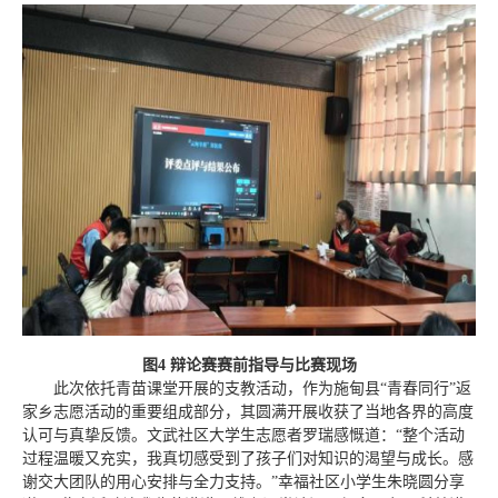
图4 辩论赛赛前指导与比赛现场
此次依托青苗课堂开展的支教活动，作为施甸县“青春同行”返
家乡志愿活动的重要组成部分，其圆满开展收获了当地各界的高度
认可与真挚反馈。文武社区大学生志愿者罗瑞感慨道：“整个活动
过程温暖又充实，我真切感受到了孩子们对知识的渴望与成长。感
谢交大团队的用心安排与全力支持。”幸福社区小学生朱晓圆分享