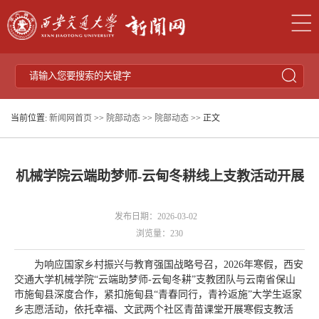
当前位置:
新闻网首页
>>
院部动态
>>
院部动态
>> 正文
机械学院云端助梦师-云甸冬耕线上支教活动开展
发布日期：2026-03-02
浏览量：
230
为响应国家乡村振兴与教育强国战略号召，2026年寒假，西安
交通大学机械学院“云端助梦师-云甸冬耕”支教团队与云南省保山
市施甸县深度合作，紧扣施甸县“青春同行，青衿返施”大学生返家
乡志愿活动，依托幸福、文武两个社区青苗课堂开展寒假支教活