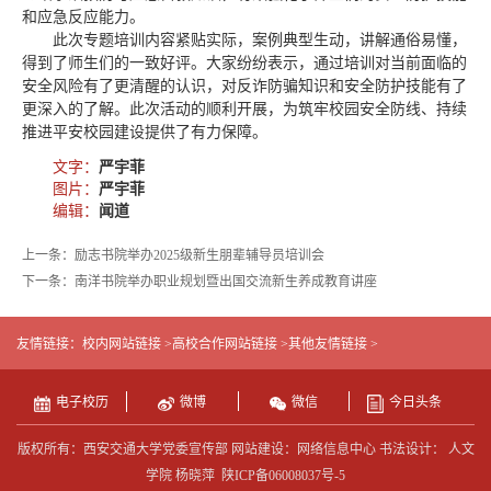
和应急反应能力。
此次专题培训内容紧贴实际，案例典型生动，讲解通俗易懂，
得到了师生们的一致好评。大家纷纷表示，通过培训对当前面临的
安全风险有了更清醒的认识，对反诈防骗知识和安全防护技能有了
更深入的了解。此次活动的顺利开展，为筑牢校园安全防线、持续
推进平安校园建设提供了有力保障。
文字：
严宇菲
图片：
严宇菲
编辑：
闻道
上一条：励志书院举办2025级新生朋辈辅导员培训会
下一条：南洋书院举办职业规划暨出国交流新生养成教育讲座
友情链接：
校内网站链接 >
高校合作网站链接 >
其他友情链接 >
电子校历
微博
微信
今日头条
版权所有：西安交通大学党委宣传部 网站建设：网络信息中心 书法设计： 人文
学院 杨晓萍
陕ICP备06008037号-5