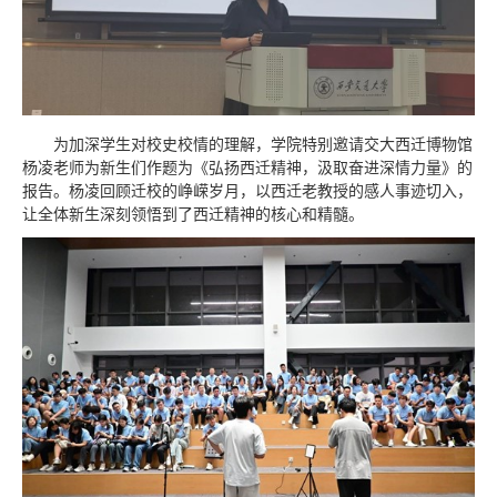
为加深学生对校史校情的理解，学院特别邀请交大西迁博物馆
杨凌老师为新生们作题为《弘扬西迁精神，汲取奋进深情力量》的
报告。杨凌回顾迁校的峥嵘岁月，以西迁老教授的感人事迹切入，
让全体新生深刻领悟到了西迁精神的核心和精髓。