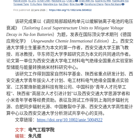
该研究成果以《调控局部超结构单元以缓解钠离子电池的电压
衰减》（
Tailoring Local Superstructure Units to Mitigate Voltage
Decay in Na-Ion Batteries
）为题，发表在国际顶尖学术期刊《德国
应用化学》（
Angewandte Chemie International Edition
）上。西安交
通大学博士生董豪杰为本文的第一作者，西安交通大学王鹏飞教
授、肖冰教授，华东师范大学李超研究员为本文的共同通讯作者。
论文第一单位为西安交通大学电工材料电气绝缘全国重点实验室新
型储能与能量转换纳米材料研究中心。
该研究工作得到国家自然科学基金、陕西省重点研发计划、西
安交通大学青年拔尖人才计划、电工材料电气绝缘全国重点实验
室、江苏聚烽新能源科技有限公司、中国科协“青年人才托举工
程”、陕西省“高层次人才引进计划”以及西安交通大学思源学者和
小米青年学者等经费资助。表征及测试工作得到上海同步辐射光
源、合肥同步辐射光源、中国散裂中子源、西安交通大学高性能计
算中心以及西安交通大学分析测试共享中心的支持。
文章链接：
https://doi.org/10.1002/anie.5004922
文字：
电气工程学院
编辑：
朱凡煜