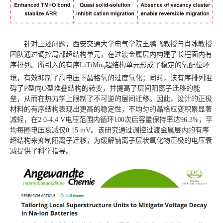
针对上述问题，西安交通大学电气学院王鹏飞教授与肖冰教授
团队通过调控局部超结构单元，在过渡金属层内构建了长程面内有
序排列。所引入的有序LiTiMn
超结构单元形成了稳定的氧配位环
5
境，有效抑制了高电压下晶格氧的过度氧化；同时，该有序排列阻
碍了P型向O型堆叠结构的转变，并提高了层间阳离子迁移的能
垒，从而在热力学上限制了不可逆的层间迁移。因此，设计的正极
材料的有序结构表现出更高的稳定性，不均匀的晶格应变积累显著
减轻，在2.0-4.4 V电压范围内循环100次后容量保持率达96.3%，平
均每圈电压衰减仅0.15 mV。该研究通过调控过渡金属层内的有序
超结构来抑制阳离子迁移，为缓解钠离子层状氧化物正极的电压衰
减提供了科学指导。