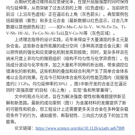
近期研究通过维持高应变硬化率，在提升屈服强度的同时保持
均匀延伸率，从而突破了过去达到的上限（红色虚线）。当前研究
前沿（上沿灰色虚线）正在逼近右上角（灰色箭头）。典型案例包
括超强钢（紫色）和多主元合金（最新数据以红色显示，过去几年
数据以其他颜色标注）——如Fe-Mn-C-Al-Si-V、W-Ni-Fe-Ta、Ti-
V-Nb- Hf-Al、Fe-Co-Ni-Al-Ta以及V-Co-Ni等（灰色区域）。
上述理念指导的设计实践，近年来得益于大量涌现的多主元复
杂合金。这些新合金所拓展的成分空间（多种高浓度合金元素）得
以把传统的强化和应变硬化机制发挥到极致；同时，复杂多样且在
纳米尺度上非均匀的微观组织（结构不均匀性与化学异质性），包
括成分波动与化学有序，加之大量和不同种的析出相，带来调控位
错演化的新机制。这些机制的叠加和综合利用产生了简单合金体系
难以企及的效果。在迄今已知块体合金所及的性能范围内（屈服强
度约2.3 GPa，均匀延伸率约30%），图1中新开发的合金正在逼近
同时“高强高塑”的目标（右上角），实现“鱼和熊掌兼得”。
文中的观点与论述，旨在为解决强度-塑性权衡难题提供新见
解和新思路。最新的成功案例（图1）为金属材料的发展提供了新
的可能性和机会，但工程设计上还需要更多关注合金在多种复杂载
荷条件下的行为，诸如疲劳、断裂韧性、三向应力状态下的加工性
能等。
论文链接：
https://www.science.org/doi/10.1126/sciadv.aeb7908