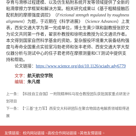
孕育与滑移过程建模、以及仿生粘附系统开发等领域提供了全新的
粘滑摩擦力学框架和解决方案。相关研究成果以《基于粗糙接触匹
配机制的摩擦强度调控》（
Frictional strength regulated by roughness
alignment
）为题，于近期在《科学进展》（
Science Advances
）上发
表，西安交通大学为第一完成单位，博士生黄少琪和副教授张舒文
为论文共同第一作者，翟崇朴教授和徐明龙教授为论文通讯作者。
本文得到国家自然科学基金的资助，复杂服役环境重大装备结构强
度与寿命全国重点实验室冯勃老师和张丰老师、西安交通大学大型
仪器分析与测试中心的任子君老师在摩擦测量和CT测试中提供支
持和帮助。
论文链接：
https://www.science.org/doi/10.1126/sciadv.ady6779
文字：
航天航空学院
编辑：
朱凡煜
上一条：【科技自立自强】一附院精神科马现仓教授团队获批国家重点研发计
划项目
下一条：【“三基”主力军】西安交大科研团队在聚合物固态电解质领域取得进
展
友情链接：
校内网站链接 >
高校合作网站链接 >
其他友情链接 >