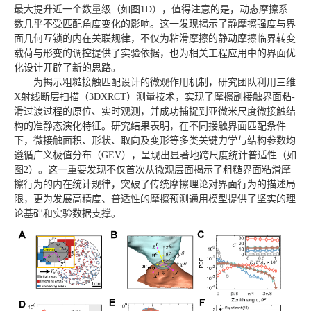
最大提升近一个数量级（如图1D），值得注意的是，动态摩擦系
数几乎不受匹配角度变化的影响。这一发现揭示了静摩擦强度与界
面几何互锁的内在关联规律，不仅为粘滑摩擦的静动摩擦临界转变
载荷与形变的调控提供了实验依据，也为相关工程应用中的界面优
化设计开辟了新的思路。
为揭示粗糙接触匹配设计的微观作用机制，研究团队利用三维
X射线断层扫描（3DXRCT）测量技术，实现了摩擦副接触界面粘-
滑过渡过程的原位、实时观测，并成功捕捉到亚微米尺度微接触结
构的准静态演化特征。研究结果表明，在不同接触界面匹配条件
下，微接触面积、形状、取向及变形等多类关键力学与结构参数均
遵循广义极值分布（GEV），呈现出显著地跨尺度统计普适性（如
图2）。这一重要发现不仅首次从微观层面揭示了粗糙界面粘滑摩
擦行为的内在统计规律，突破了传统摩擦理论对界面行为的描述局
限，更为发展高精度、普适性的摩擦预测通用模型提供了坚实的理
论基础和实验数据支撑。