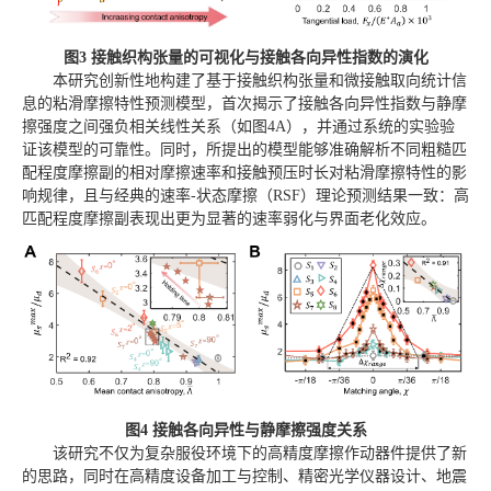
图3 接触织构张量的可视化与接触各向异性指数的演化
本研究创新性地构建了基于接触织构张量和微接触取向统计信
息的粘滑摩擦特性预测模型，首次揭示了接触各向异性指数与静摩
擦强度之间强负相关线性关系（如图4A），并通过系统的实验验
证该模型的可靠性。同时，所提出的模型能够准确解析不同粗糙匹
配程度摩擦副的相对摩擦速率和接触预压时长对粘滑摩擦特性的影
响规律，且与经典的速率-状态摩擦（RSF）理论预测结果一致：高
匹配程度摩擦副表现出更为显著的速率弱化与界面老化效应。
图4 接触各向异性与静摩擦强度关系
该研究不仅为复杂服役环境下的高精度摩擦作动器件提供了新
的思路，同时在高精度设备加工与控制、精密光学仪器设计、地震