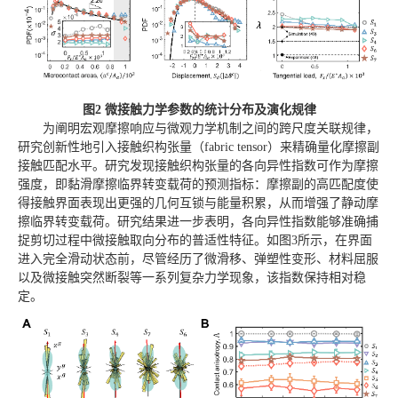
图2 微接触力学参数的统计分布及演化规律
为阐明宏观摩擦响应与微观力学机制之间的跨尺度关联规律，
研究创新性地引入接触织构张量（fabric tensor）来精确量化摩擦副
接触匹配水平。研究发现接触织构张量的各向异性指数可作为摩擦
强度，即黏滑摩擦临界转变载荷的预测指标：摩擦副的高匹配度使
得接触界面表现出更强的几何互锁与能量积累，从而增强了静动摩
擦临界转变载荷。研究结果进一步表明，各向异性指数能够准确捕
捉剪切过程中微接触取向分布的普适性特征。如图3所示，在界面
进入完全滑动状态前，尽管经历了微滑移、弹塑性变形、材料屈服
以及微接触突然断裂等一系列复杂力学现象，该指数保持相对稳
定。