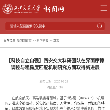
当前位置:
新闻网首页
>>
科学研究
>> 正文
【科技自立自强】西安交大科研团队在界面摩擦
调控与粗糙度匹配机制研究方面取得新进展
发布日期：2025-09-28
浏览量：
589
在航空航天、高端装备等领域，基于“粘-滑（stick-slip）”机理
的步进式摩擦驱动，凭借其高精度、无背隙、高保持、耐辐照等特
征，已成为复杂服役环境下实现大行程与纳米分辨率兼具的可靠作