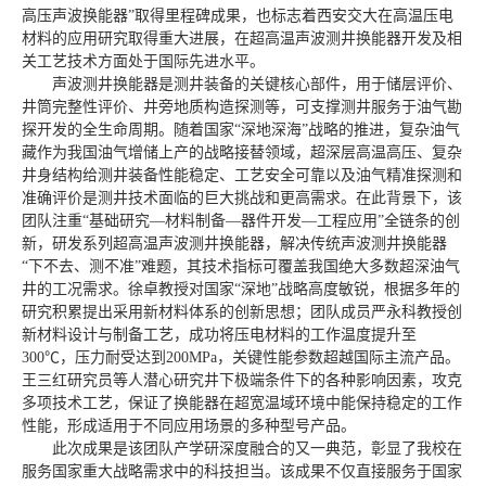
高压声波换能器”取得里程碑成果，也标志着西安交大在高温压电
材料的应用研究取得重大进展，在超高温声波测井换能器开发及相
关工艺技术方面处于国际先进水平。
声波测井换能器是测井装备的关键核心部件，用于储层评价、
井筒完整性评价、井旁地质构造探测等，可支撑测井服务于油气勘
探开发的全生命周期。随着国家“深地深海”战略的推进，复杂油气
藏作为我国油气增储上产的战略接替领域，超深层高温高压、复杂
井身结构给测井装备性能稳定、工艺安全可靠以及油气精准探测和
准确评价是测井技术面临的巨大挑战和更高需求。在此背景下，该
团队注重“基础研究—材料制备—器件开发—工程应用”全链条的创
新，研发系列超高温声波测井换能器，解决传统声波测井换能器
“下不去、测不准”难题，其技术指标可覆盖我国绝大多数超深油气
井的工况需求。徐卓教授对国家“深地”战略高度敏锐，根据多年的
研究积累提出采用新材料体系的创新思想；团队成员严永科教授创
新材料设计与制备工艺，成功将压电材料的工作温度提升至
300℃，压力耐受达到200MPa，关键性能参数超越国际主流产品。
王三红研究员等人潜心研究井下极端条件下的各种影响因素，攻克
多项技术工艺，保证了换能器在超宽温域环境中能保持稳定的工作
性能，形成适用于不同应用场景的多种型号产品。
此次成果是该团队产学研深度融合的又一典范，彰显了我校在
服务国家重大战略需求中的科技担当。该成果不仅直接服务于国家